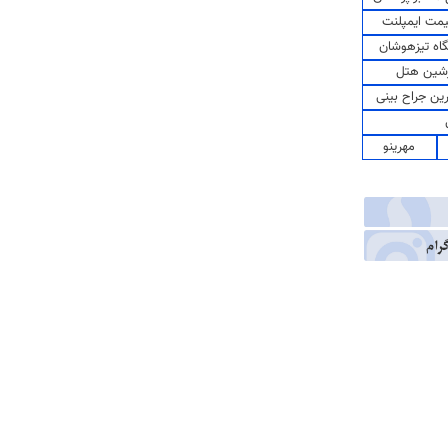
مت ایمپلنت
اه تیزهوشان
شین هتل
رین جراح بینی
مهرینو