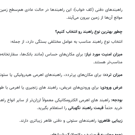
راهبندهای دفنی (کف خواب): این راهبندها در حالت عادی هم‌سطح زمین ه
موانع آن‌ها از زمین بیرون می‌آیند.
چطور بهترین نوع راهبند رو انتخاب کنیم؟
انتخاب نوع راهبند مناسب به عوامل مختلفی بستگی دارد، از جمله:
میزان امنیت مورد نیاز:
برای مکان‌های حساس (مانند بانک‌ها، سفارتخانه‌ه
مناسب‌تر هستند.
میزان تردد:
برای مکان‌های پرتردد، راهبندهای اهرمی هیدرولیکی یا ستون
روزنامه‌های صبح چهارشنبه ۱۴ مرداد ۱۴۰۵
روزنام
عرض ورودی:
برای ورودی‌های عریض، راهبند های زنجیری یا اهرمی با طو
بودجه:
راهبند های اهرمی الکترومکانیکی معمولاً ارزان‌تر از سایر انواع را
خرید حتماً
قیمت
راهبند
نگهبانی
را استعلام بگیرید.
زیبایی ظاهری:
راهبندهای ستونی و دفنی ظاهر زیباتری دارند.