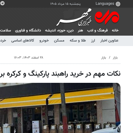
پنجشنبه ۱۵ مرداد ۱۴۰۵
خانه
فرهنگ و ادب
هنر
دين، حوزه، انديشه
دانشگاه و فناوری
سلامت
عناوین اخبار
ارز
طلا و سکه
مسکن
خودرو
کالاهای اساسی
خرده
بازار
بازار
۲۸ اسفند ۱۴۰۳، ۱۶:۰۳
نکات مهم در خرید راهبند پارکینگ و کرکره برقی د