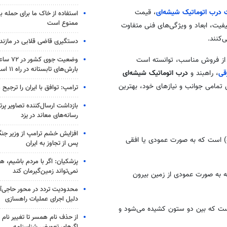
درب اتوماتیک شیشه‌ای
، قیمت
استفاده از خاک ما برای حمله 
ممنوع است
یفیت، ابعاد و ویژگی‌های فنی متفاوت
کنند.
دستگیری قاضی قلابی در مازندر
وضعیت جوی
 از فروش مناسب، توانسته است
بارش‌های تابستانه در راه ۱۱ استان
قی
، راهبند و
درب اتوماتیک شیشه‌ای
تن تمامی جوانب و نیازهای خود، بهترین
ترامپ: توافق با ایران را ترجیح
بازداشت ارسال‌کننده تصاویر پ
رسانه‌های معاند در یزد
افزایش خشم ترامپ از وزیر جن
یله) است که به صورت عمودی یا افقی
پس از تجاوز به ایران
پزشکیان: اگر با مردم باشیم، ه
نمی‌تواند زمین‌گیرمان کند
ه به صورت عمودی از زمین بیرون
محدودیت تردد در محور حاجی‌آب
دلیل اجرای عملیات راهسازی
 است که بین دو ستون کشیده می‌شود و
از حذف نام همسر تا تغییر نام خ
اگرهای تعویض شناسنامه