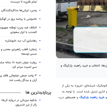
تمام فلزی» تا «پست»
ونس: ایرانی‌ها مذاکره‌کنندگ
خاموشی با برنامه برق در کهگیل
ائتلاف ضد یمن؛ توطئه صهیونی
المندب با ابزار سعودی
رهاسازی آب سد «ایوشان»
زنجان؛ قطب راهبردی معدن و 
مسیر توسعه
روایت جوان نخبه
‌ها، انتخاب و خرید راهبند پارکینگ و
سپر امنیت مردم کرد
۳ واحد صنفی ضایعاتی فاقد پ
آران و بیدگل پلمب شد
توماتیک شیشه‌ای، امروزه به یکی از
پربازدیدترین ها
اداری تبدیل شده است. با توجه به
و
خرید
راهبند
پارکینگ
و همینطور درب
شکوه میزبانی در دروازه کربلا؛
زائر از مرز خسروی