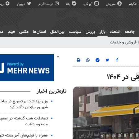
تلگرام
سروش
آی گپ
بله
اینستاگرام
توییتر
روبی
جامعه
اقتصاد
بازار
ورزش
سیاست
بین‌الملل
استان‌ها
عکس
فیلم
مج
 فروشی و خدمات
ر ۱۴۰۴
تازه‌ترین اخبار
شهریور برازجان تأکید کرد
مصدوم داشت
همراه با فیلم‌های آخر هفته تلو