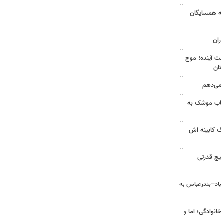
به همسایگان
ان
 کشور در ۷۲ ساعت آینده؛ موج
 می‌دهم
رتاب موشک به
گ کابینه اش
یچ قدرتی
اد–بندرعباس به
انوادگی؛ اما و