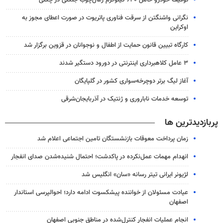
توقیف خودرو حامل ۶۳۰ کیلوگرم زغال‌چوب جنگلی در چگنی
نگرانی واشنگتن از سرقت فناوری پاتریوت در صورت اعطای مجوز به
اوکراین
کارگاه تبیین قانون حمایت از اطفال و نوجوانان در قزوین برگزار شد
۳ عامل کلاهبرداری اینترنتی در دورود دستگیر شدند
آغاز لیگ برتر دوچرخه‌سواری کشور در گلپایگان
توسعه خدمات ناباروری و ژنتیک در آذربایجان‌شرقی
پربازدیدترین ها
زمان پرداخت معوقات بازنشستگان تامین اجتماعی اعلام شد
انهدام مهمات عمل‌نکرده در پاکدشت؛ احتمال شنیده‌شدن صدای انفجار
لژیونر ایرانی تیتر رسانه «سان» انگلیس شد
عیادت مسئولان از خواننده پیشکسوت ادامه دارد؛ احوالپرسی استاندار
اصفهان
انجام عملیات انفجار کنترل‌شده در مناطق جنوبی اصفهان