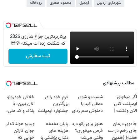
شهرداری اردبیل
اردبیل
محمود صفری
رودخانه
پرکاربردترین چراغ شارژی 2026
که شگفت زده ات میکنه 💡😍
ثبت سفارش
مطالب پیشنهادی
اگر میخوای
شست و شوی
فرم خود را در
خلافی خودروتو
ایمپلنت کنی
عمقی کبد با
بزرگترین
الان ببین، با
الان وقتشه |
دمنوش سم زدای
جشنواره ایمپلنت
پلاک و کد ملی،
فقط با ۲۵
گیاهی
تهران پر کنید ! |
بدون نیاز به
جادوی درمان
هنوز برای زانو درد
پایان دغدغه
ویدیو هولناک از
میلیون تومان!!!
فقط ۲۵ میلیون
مراجعه حضوری
جای زخم در سه
قرص میخوری؟
هزینه های
جوان کارتن
هفته! (همین
وقتی می‌شه
دندان پزشکی با
خوابی که