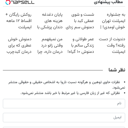
مطالب پیشنهادی
به جشنواره
شست و شوی
پایان دغدغه
روکش رایگان +
ایمپلنت تهران
عمقی کبد با
هزینه های
اقساط ۱۲ ماهه
خوش اومدی! |
دمنوش سم زدای
دندان پزشکی با
ایمپلنت
فرصت محدوده!
گیاهی
پک سفید کننده
دندونت از دست
عمر طولانی و
من نمیفهمم
دمنوش خوش
مشاوره رایگان
خانگی
رفته؟ وقت
زندگی سالم با
وقتی زانو درد
عطری که برای
بگیر!
ایمپلنت
دمنوش ۱۰ گیاه!
درمان داره، چرا
درمان کبدچرب
دیجیتاله
(۵۵% تخفیف)
دردش رو داری
معجزه میکنه
تحمل میکنی؟❗
نظر شما
نظرات حاوی توهین و هرگونه نسبت ناروا به اشخاص حقیقی و حقوقی منتشر
نمی‌شود.
نظراتی که غیر از زبان فارسی یا غیر مرتبط با خبر باشد منتشر نمی‌شود.