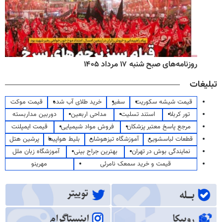
روزنامه‌های صبح شنبه ۱۷ مرداد ۱۴۰۵
تبلیغات
قیمت شیشه سکوریت
سفیر
خرید طلای آب شده
قیمت موکت
تور کربلا
استند تسلیت
مداحی اربعین
دوربین مداربسته
مرجع پاسخ معتبر پزشکان
فروش مواد شیمیایی
قیمت ایمپلنت
قطعات لباسشویی
آموزشگاه تیزهوشان
بلیط هواپیما
پرشین هتل
نمایندگی بوش در تهران
بهترین جراح بینی
آموزشگاه زبان ملل
قیمت و خرید سمعک نامرئی
مهرینو