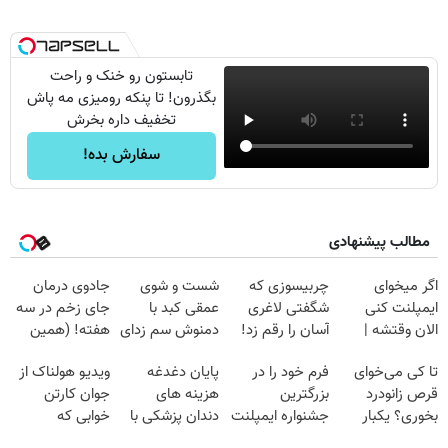
تابستون رو خنک و راحت
بگذرون! تا پنکه رومیزی مه پاش
تخفیف داره بخرش
سفارش بده!
مطالب پیشنهادی
اگر میخوای
چربیسوزی که
شست و شوی
جادوی درمان
ایمپلنت کنی
شگفتی لاغری
عمقی کبد با
جای زخم در سه
الان وقتشه |
آسان را رقم زد!
دمنوش سم زدای
هفته! (همین
فقط با ۲۵
گیاهی
حالا رایگان
تا کی می‌خوای
فرم خود را در
پایان دغدغه
ویدیو هولناک از
میلیون تومان!!!
صحبت کنید)
قرص زانودرد
بزرگترین
هزینه های
جوان کارتن
بخوری؟ یکبار
جشنواره ایمپلنت
دندان پزشکی با
خوابی که
اصولی درمانش
تهران پر کنید ! |
پک سفید کننده
میلیاردر شد.