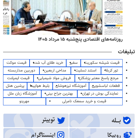
روزنامه‌های اقتصادی پنج‌شنبه ۱۵ مرداد ۱۴۰۵
تبلیغات
قیمت شیشه سکوریت
سفیر
خرید طلای آب شده
قیمت موکت
تور کربلا
استند تسلیت
مداحی اربعین
دوربین مداربسته
مرجع پاسخ معتبر پزشکان
فروش مواد شیمیایی
قیمت ایمپلنت
قطعات لباسشویی
آموزشگاه تیزهوشان
بلیط هواپیما
پرشین هتل
نمایندگی بوش در تهران
بهترین جراح بینی
آموزشگاه زبان ملل
قیمت و خرید سمعک نامرئی
مهرینو