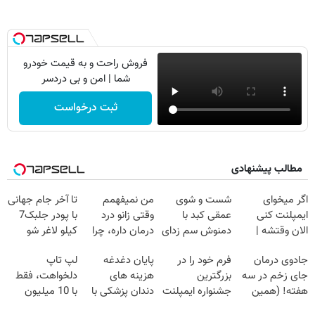
فروش راحت و به قیمت خودرو
شما | امن و بی دردسر
ثبت درخواست
مطالب پیشنهادی
اگر میخوای
شست و شوی
من نمیفهمم
تا آخر جام جهانی
ایمپلنت کنی
عمقی کبد با
وقتی زانو درد
با پودر جلبک7
الان وقتشه |
دمنوش سم زدای
درمان داره، چرا
کیلو لاغر شو
فقط با ۲۵
گیاهی
دردش رو داری
جادوی درمان
فرم خود را در
پایان دغدغه
لپ تاپ
میلیون تومان!!!
تحمل میکنی؟❗
جای زخم در سه
بزرگترین
هزینه های
دلخواهت، فقط
هفته! (همین
جشنواره ایمپلنت
دندان پزشکی با
با 10 میلیون
حالا رایگان
تهران پر کنید ! |
پک سفید کننده