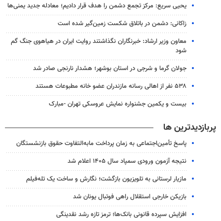
یحیی سریع: مرکز تجمع دشمن را هدف قرار دادیم؛ معادله جدید یمنی‌ها
زاکانی: دشمن در باتلاق شکست زمین‌گیر شده است
معاون وزیر ارشاد: خبرنگاران نگذاشتند روایت ایران در هیاهوی جنگ گم
شود
جولان گرما و شرجی در استان بوشهر؛ هشدار نارنجی صادر شد
۵۳۸ نفر از اهالی رسانه مازندران عضو خانه مطبوعات هستند
بیست و یکمین جشنواره نمایش عروسکی تهران -مبارک
پربازدیدترین ها
پاسخ تأمین‌اجتماعی به زمان پرداخت مابه‌التفاوت حقوق بازنشستگان
نتیجه آزمون ورودی سمپاد سال ۱۴۰۵ اعلام شد
مازیار لرستانی به تلویزیون بازگشت؛ نگارش و ساخت یک تله‌فیلم
بازیکن خارجی استقلال راهی فوتبال یونان شد
افزایش سپرده قانونی بانک‌ها؛ ترمز تازه رشد نقدینگی