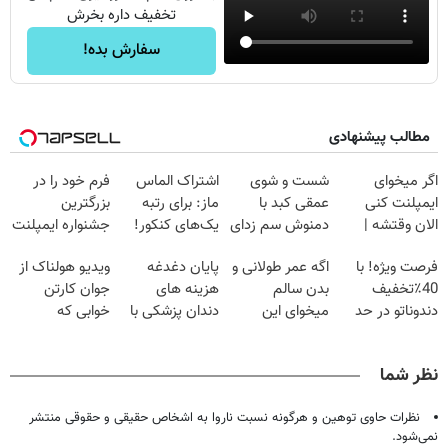
تخفیف داره بخرش
سفارش بده!
مطالب پیشنهادی
اگر میخوای
شست و شوی
اشتراک الماس
فرم خود را در
ایمپلنت کنی
عمقی کبد با
ماز: برای رتبه
بزرگترین
الان وقتشه |
دمنوش سم زدای
یک‌های کنکور!
جشنواره ایمپلنت
فقط با ۲۵
گیاهی
تهران پر کنید ! |
فرصت ویژه! با
اگه عمر طولانی و
پایان دغدغه
ویدیو هولناک از
میلیون تومان!!!
فقط ۲۵ میلیون
40٪تخفیف
بدن سالم
هزینه های
جوان کارتن
دندوناتو در حد
میخوای این
دندان پزشکی با
خوابی که
کامپوزیت سفید
نوشیدنی رو با
پک سفید کننده
میلیاردر شد.
کن
تخفیف بخر
خانگی
آموزش رایگان
نظر شما
نظرات حاوی توهین و هرگونه نسبت ناروا به اشخاص حقیقی و حقوقی منتشر
نمی‌شود.