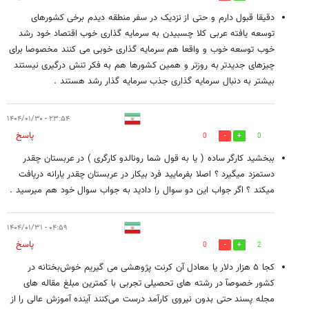
دقیقا قبول دارم و حتی از نزدیک در سفر منطقه دیدم برخی کشورهای
توسعه یافته عربی کلا چسبیدن به سرمایه گذاری خوب اقتصاد خود رشد
خوب توسعه خوب و واقعا هم سرمایه گذاری خوبی می کنند مخصوصا برای
چیزهای جدیدتر به روزتر و همین کشورها هم به فکر تنش درگیری نیستند
بیشتر به دنبال سرمایه گذاری جذب سرمایه گذار رشد هستند .
۲۳:۵۴ - ۱۴۰۴/۰۱/۳۰
پاسخ
0
0
ببخشید کارگر ساده ( یا به قول شما رونالدو کارگری ) در عربستان چقدر
دستمزد میگیرد ؟ اصلا بفرمایید فرد بیکار در عربستان چقدر یارانه دریافت
میکند ؟ اگر جواب این دو سوال را دادید به جواب سوال خود هم میرسید .
۰۴:۵۹ - ۱۴۰۴/۰۱/۳۱
پاسخ
0
2
کجا ۵ هزار دلار یا معادل آن کرنت پژوهشی می گیریم خوش‌بختانه در
کشور خصوصآ در رشته های تحصیلی تجربی با کمترین مبلغ مقاله های
مجله پسند حتی بدون نیروی کارآمد درست می‌کنند آینده آموزش عالی را از