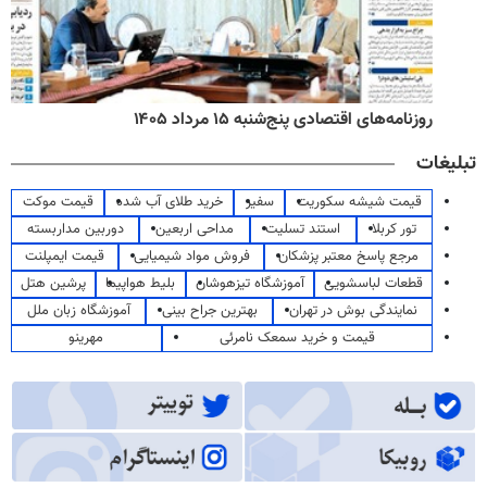
روزنامه‌های اقتصادی پنج‌شنبه ۱۵ مرداد ۱۴۰۵
تبلیغات
قیمت شیشه سکوریت
سفیر
خرید طلای آب شده
قیمت موکت
تور کربلا
استند تسلیت
مداحی اربعین
دوربین مداربسته
مرجع پاسخ معتبر پزشکان
فروش مواد شیمیایی
قیمت ایمپلنت
قطعات لباسشویی
آموزشگاه تیزهوشان
بلیط هواپیما
پرشین هتل
نمایندگی بوش در تهران
بهترین جراح بینی
آموزشگاه زبان ملل
قیمت و خرید سمعک نامرئی
مهرینو