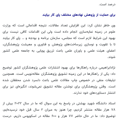
درصد است.
برای حمایت از پژوهش نهادهای مختلف پای کار بیایند
وی خاطر نشان کرد: این افزایش تعداد مقالات، نتیجه اقداماتی است که وزارت
علوم در زمینه نمایه‌سازی انجام داده است ولی این اقدامات کافی نیست برای
بهبود این شرایط لازم است که مجلس، سازمان برنامه و بودجه و … پای کار بیایند
تا با تقویت و نوسازی زیرساخت‌های پژوهش و فناوری و معیشت پژوهشگران،
اعضای هیئت علمی و یاوران علمی باعث تزریق پویایی به جامعه علمی کشور
شوند.
نژادابراهیمی درباره راهکارها برای بهبود انتشارات علمی پژوهشگران کشور توضیح
داد: یکی از راهکارها در این زمینه تشویق پژوهشگران مقاله‌نویس است. همچنین
تبلیغات منفی در خصوص چاپ مقالات علمی باعث دلسرد شدن محققان شده
است. وقتی پژوهشگران برای نوشتن مقاله تشویق نمی‌شوند، انگیزه‌ای نیز برای
انتشار دستاوردهای خود ندارند.
استاد دانشگاه شهید بهشتی در پاسخ به این سوال که ما در سال ۲۰۲۲ بیش از
۷۸ هزار مقاله منتشر کردیم، چرا هنوز به میزان ۲ سال قبل خود نرسیده‌ایم،
توضیح داد: ما در حال حاضر ۷۷ هزار و ۶۰۰ مقاله در اسکوپوس داریم. درست