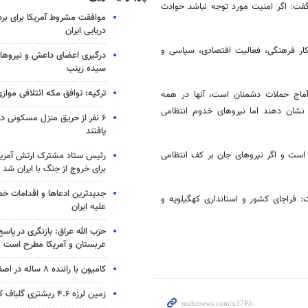
گفت: اگر امنیت مورد توجه نباشد حوادث
موافقت مشروط آمریکا برای بر
دریایی ایران
کار فرهنگی، فعالیت اقتصادی، سیاسی و
درگیری اعضای داعش و نیروهای
سیده زینب
ترکیه: توافق مکه ائتلافی موازی
ی آماج حملات دشمنان است، آنها در همه
 نشان دهند اما نیروهای
خدوم
انتظامی
۶ نفر از حریق منزل مسکونی 
یافتند
 است و اگر نیروهای جان بر کف انتظامی
رئیس ستاد مشترک ارتش آمریکا
برای خروج از جنگ با ایران شد
جدیدترین ادعاها و اقدامات خ
ت:
فراجای
کشور و استانداری کهگیلویه و
علیه ایران
حزب الله عراق: بازنگری در پاسخ
عربستان و آمریکا مطرح است
کامیون با راننده ۸ ساله در اصفهان توقیف شد
زمین لرزه ۴.۶ ریشتری گلباف کرمان را لرزاند