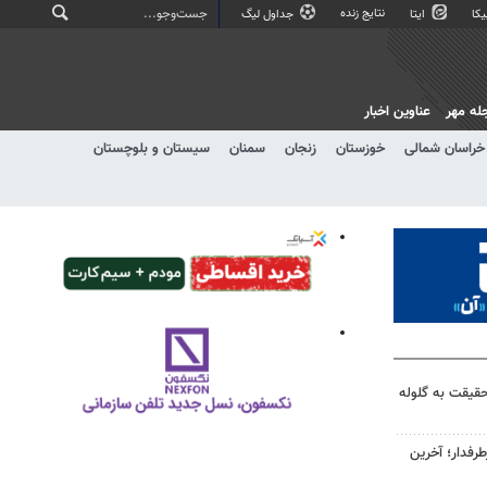
نتایج زنده
کا
ایتا
جداول لیگ
له مهر
عناوین اخبار
خراسان شمالی
خوزستان
زنجان
سمنان
سیستان و بلوچستان
قیقت به گلوله
رفدار؛ آخرین