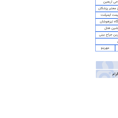
حی اربعین
معتبر پزشکان
مت ایمپلنت
اه تیزهوشان
شین هتل
رین جراح بینی
مهرینو