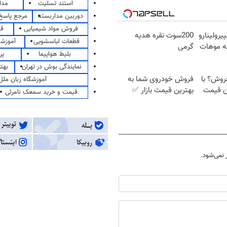
استند تسلیت
مدا
دوربین مداربسته
مرجع پاسخ 
فروش مواد شیمیایی
قی
رولینارو
200سوت نقره هدیه
قطعات لباسشویی
آموزشگ
 به موهات
گرمی
بلیط هواپیما
پر
نمایندگی بوش در تهران
بهت
 فروش؟ با
فروش خودروی شما به
آموزشگاه زبان ملل
ین قیمت
بهترین قیمت بازار ✅
قیمت و خرید سمعک نامرئی
نمی‌شود.