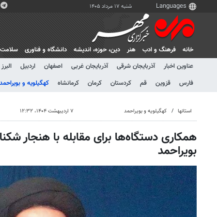
شنبه ۱۷ مرداد ۱۴۰۵
خانه
فرهنگ و ادب
هنر
دين، حوزه، انديشه
دانشگاه و فناوری
سلامت
عناوین اخبار
آذربایجان شرقی
آذربایجان غربی
اصفهان
اردبیل
البرز
فارس
قزوین
قم
کردستان
کرمان
کرمانشاه
کهگیلویه و بویراحمد
استانها
کهگیلویه و بویراحمد
۷ اردیبهشت ۱۴۰۴، ۱۲:۳۲
همکاری دستگاه‌ها برای مقابله با هنجار شکنا
بویراحمد