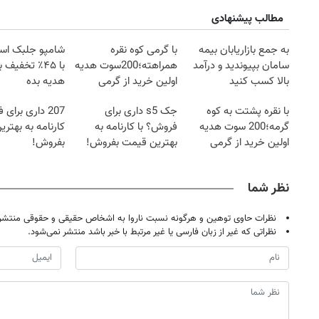
مطالب پیشنهادی
به جمع بازاریابان بیمه
با گرمی کوه نقره
شامپو جلبک اسپی
سامان بپیوندید و درآمد
همراهته؛200سوت هدیه
با ۴۵٪ تخفیف
بالا کسب کنید
اولین خرید از گرمی
هدیه بده
با نقره پشتت به کوه
جک s5 داری برای
207 داری برای
گرمه؛200 سوت هدیه
فروش؟ با کارنامه به
کارنامه به بهتر
اولین خرید از گرمی
بهترین قیمت بفروش!
بفروش!
نظر شما
نظرات حاوی توهین و هرگونه نسبت ناروا به اشخاص حقیقی و حقوقی منتشر 
نظراتی که غیر از زبان فارسی یا غیر مرتبط با خبر باشد منتشر نمی‌شود.