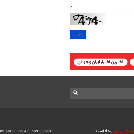
ارسال
 Attribution 4.0 International