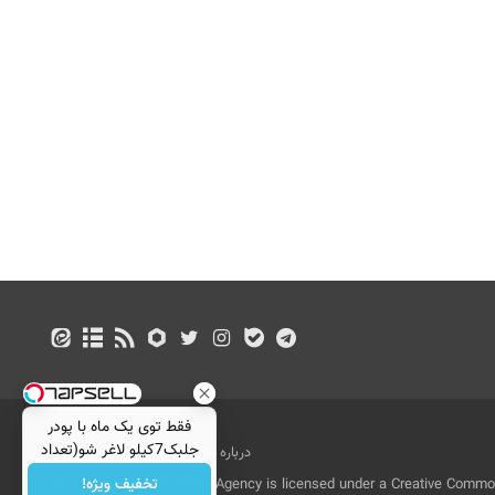
فقط توی یک ماه با پودر
جلبک7کیلو لاغر شو(تعداد
درباره ما
تماس با ما
بازرگانی
محدود)
تخفیف ویژه!
All Content by Mehr News Agency is licensed under a Creative Commons