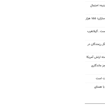
نبه؛ احتمال
افت ۳۴ درصدی فروش خودروسازان؛ ۱۵۵ هزار
ست ـ گیلانغرب
گر رزمندگان در
ته ارتش آمریکا
ز ماندگاری
یت است
با همتای