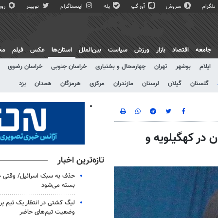
تلگرام
سروش
آی گپ
بله
اینستاگرام
توییتر
روبی
جامعه
اقتصاد
بازار
ورزش
سیاست
بین‌الملل
استان‌ها
عکس
فیلم
مج
ایلام
بوشهر
تهران
چهارمحال و بختیاری
خراسان جنوبی
خراسان رضوی
گلستان
گیلان
لرستان
مازندران
مرکزی
هرمزگان
همدان
یزد
ن در کهگیلویه و
تازه‌ترین اخبار
حذف به سبک اسرائیل/ وقتی ح
بسته می‌شود
لیگ کشتی در انتظار یک تیم پرط
وضعیت تیم‌های حاضر