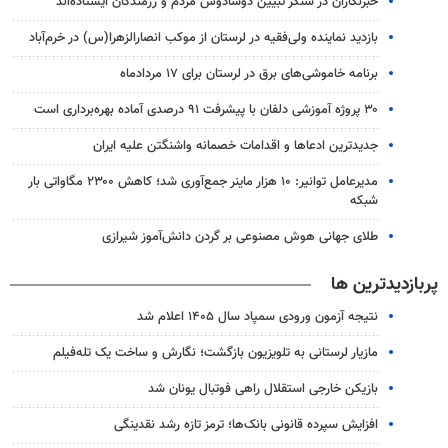
خبرنگاران در سنگر تبیین دوشادوش مردم و رزمندگان ایستاده‌اند
بازدید نماینده ولی‌فقیه در لرستان از موکب انصارالزهرا(س) در خرم‌آباد
برنامه خاموشی‌های برق در لرستان برای ۱۷ مردادماه
۳۰ پروژه آموزشی دلفان با پیشرفت ۹۱ درصدی آماده بهره‌برداری است
جدیدترین ادعاها و اقدامات خصمانه واشنگتن علیه ایران
مدیرعامل توانیر: ۱۰ هزار ماینر جمع‌آوری شد؛ کاهش ۲۳۰۰ مگاواتی بار
شبکه
طلای جهانی هوش مصنوعی بر گردن دانش‌آموز شیرازی
پربازدیدترین ها
نتیجه آزمون ورودی سمپاد سال ۱۴۰۵ اعلام شد
مازیار لرستانی به تلویزیون بازگشت؛ نگارش و ساخت یک تله‌فیلم
بازیکن خارجی استقلال راهی فوتبال یونان شد
افزایش سپرده قانونی بانک‌ها؛ ترمز تازه رشد نقدینگی