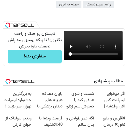
رژیم صهیونیستی
حمله به ایران
تابستون رو خنک و راحت
بگذرون! تا پنکه رومیزی مه پاش
تخفیف داره بخرش
سفارش بده!
مطالب پیشنهادی
اگر میخوای
شست و شوی
پایان دغدغه
به بزرگترین
ایمپلنت کنی
عمقی کبد با
هزینه های
جشنواره ایمپلنت
الان وقتشه |
دمنوش سم زدای
دندان پزشکی با
تهران سر بزنید !
فقط با ۲۵
گیاهی
پک سفید کننده
| فقط ۲۵
❌قرص‌ و دارو
اگه عمر طولانی و
فرصت ویژه! با
ویدیو هولناک از
میلیون تومان!!!
خانگی
میلیون !
نخور❌ درمان
بدن سالم
40٪تخفیف
جوان کارتن