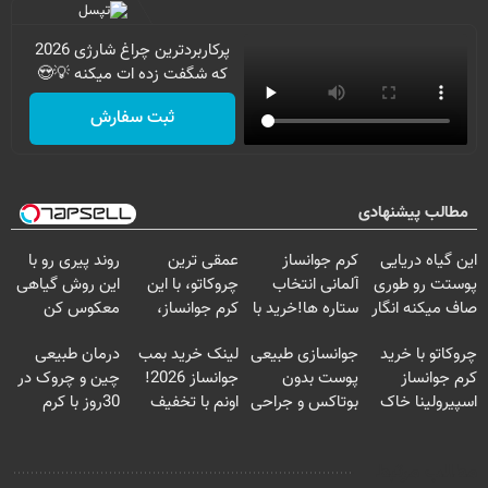
پرکاربردترین چراغ شارژی 2026
که شگفت زده ات میکنه 💡😍
ثبت سفارش
مطالب پیشنهادی
این گیاه دریایی
کرم جوانساز
عمقی ترین
روند پیری رو با
پوستت رو طوری
آلمانی انتخاب
چروکاتو، با این
این روش گیاهی
صاف میکنه انگار
ستاره ها!خرید با
کرم جوانساز،
معکوس کن
20سال جوون
تخفیف
صاف کن(50%
چروکاتو با خرید
جوانسازی طبیعی
لینک خرید بمب
درمان طبیعی
شدی🔥
تخفیف سفارش
کرم جوانساز
پوست بدون
جوانساز 2026!
چین و چروک در
فوری)
اسپیرولینا خاک
بوتاکس و جراحی
اونم با تخفیف
30روز با کرم
یکسان کن!کلیک
😳! خرید با
ویژه
جوانساز
جهت خرید
تخفیف ویژه
آلمانی(45%تخفیف)
مطالب مرتبط