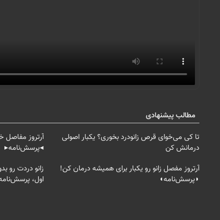
مطالب پیشنهادی
تا کی می‌خوای قرص زانودرد بخوری؟ یکبار اصولی
آرتروز مفاصل خو
درمانش کن
◂پرسش‌نامه▸
آرتروز مفصل زانو رو یکبار برای همیشه درمان کن!
زانو دردت رو ب
◗پرسش‌نامه◖
اول، پرسش‌نامه