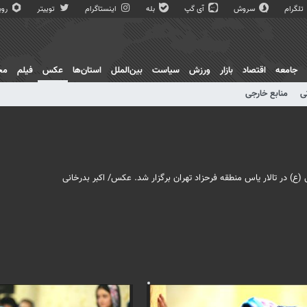
تلگرام
سروش
آی گپ
بله
اینستاگرام
توییتر
روبی
جامعه
اقتصاد
بازار
ورزش
سیاست
بین‌الملل
استان‌ها
عکس
فیلم
مج
ی
منابع خارجی
) در تالار یاس منطقه فرحزاد تهران برگزار شد. عکس/ اکبر بدرخانی