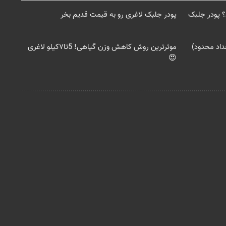
 پودر جلبک
پودر جلبک لاغری رو به قیمت قدیم بخر
اد محدود)
موثرترین روش کاهش وزن گیاهی! 5تا۷کیلو لاغری
😍