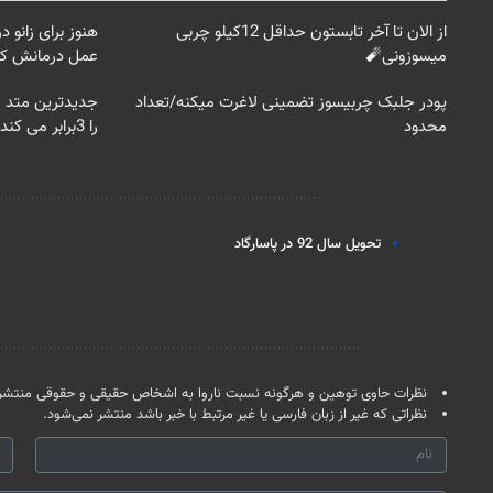
از الان تا آخر تابستون حداقل 12کیلو چربی
هنوز برای زانو
میسوزونی🧨
عمل درمانش کر
پودر جلبک چربیسوز تضمینی لاغرت میکنه/تعداد
جدیدترین متد 
محدود
را 3برابر می کند
مطالب مرتبط
تحویل سال 92 در پاسارگاد
نظر شما
نظرات حاوی توهین و هرگونه نسبت ناروا به اشخاص حقیقی و حقوقی منتشر 
نظراتی که غیر از زبان فارسی یا غیر مرتبط با خبر باشد منتشر نمی‌شود.