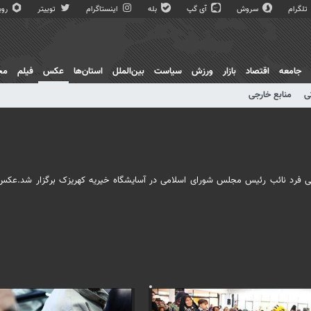
تلگرام
سروش
آی گپ
بله
اینستاگرام
توییتر
روبی
جامعه
اقتصاد
بازار
ورزش
سیاست
بین‌الملل
استان‌ها
عکس
فیلم
مج
ی
منابع خارجی
اسلام ابوترابی فرد نائب رئیس مجلس شورای اسلامی در آسایشگاه خیریه کهریزک برگزار شد.عک