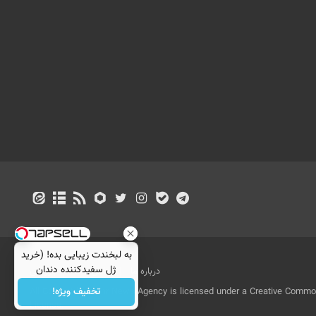
به لبخندت زیبایی بده! (خرید
ژل سفیدکننده دندان
درباره ما
تماس با ما
بازرگانی
با40%تخفیف)
تخفیف ویژه!
All Content by Mehr News Agency is licensed under a Creative Commons
License.