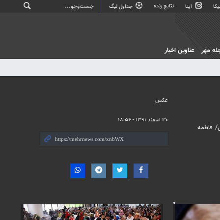
نتایج زنده
کا
ایتا
جداول لیگ
له مهر
عناوین اخبار
عکس
۳۰ اسفند ۱۳۹۱ - ۱۸:۵۴
س/ فاطمه