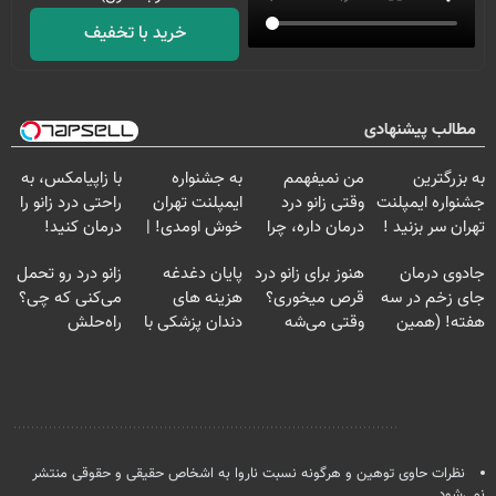
خرید با تخفیف
مطالب پیشنهادی
به بزرگترین
من نمیفهمم
به جشنواره
با زاپیامکس، به
جشنواره ایمپلنت
وقتی زانو درد
ایمپلنت تهران
راحتی درد زانو را
تهران سر بزنید !
درمان داره، چرا
خوش اومدی! |
درمان کنید!
| فقط ۲۵
دردش رو داری
فرصت محدوده!
جادوی درمان
هنوز برای زانو درد
پایان دغدغه
زانو درد رو تحمل
میلیون !
تحمل میکنی؟❗
مشاوره رایگان
جای زخم در سه
قرص میخوری؟
هزینه های
می‌کنی که چی؟
بگیر!
هفته! (همین
وقتی می‌شه
دندان پزشکی با
راه‌حلش
حالا رایگان
بدون عمل
پک سفید کننده
همین‌جاست!
صحبت کنید)
درمانش کرد؟؟؟؟
خانگی
نظر شما
نظرات حاوی توهین و هرگونه نسبت ناروا به اشخاص حقیقی و حقوقی منتشر
نمی‌شود.