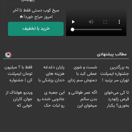
میخ کوب دستی فقط تا آخر
امروز حراج خورد!🔥
خرید با تخفیف
مطالب پیشنهادی
به بزرگترین
شست و شوی
پایان دغدغه
فقط با ؟ میلیون
جشنواره ایمپلنت
عمقی کبد با
هزینه های
تومان ایمپلنت
تهران سر بزنید !
دمنوش سم زدای
دندان پزشکی با
کن | جشنواره
| فقط ۲۵
گیاهی
پک سفید کننده
تموم نشه !!!
تا کی می‌خوای
اگه عمر طولانی و
این جعبه ی
ویدیو هولناک از
میلیون !
خانگی
قرص زانودرد
بدن سالم
جادویی خنده رو
جوان کارتن
بخوری؟ یکبار
میخوای این
رو لبات حک
خوابی که
اصولی درمانش
نوشیدنی رو با
میکنه
میلیاردر شد.
کن
تخفیف بخر
خرید40%تخفیف
آموزش رایگان