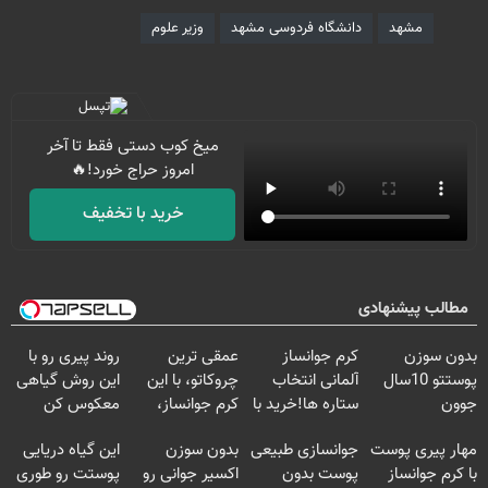
مشهد
دانشگاه فردوسی مشهد
وزیر علوم
میخ کوب دستی فقط تا آخر
امروز حراج خورد!🔥
خرید با تخفیف
مطالب پیشنهادی
بدون سوزن
کرم جوانساز
عمقی ترین
روند پیری رو با
پوستتو 10سال
آلمانی انتخاب
چروکاتو، با این
این روش گیاهی
جوون
ستاره ها!خرید با
کرم جوانساز،
معکوس کن
کن50%تخفیف
تخفیف
صاف کن(50%
مهار پیری پوست
جوانسازی طبیعی
بدون سوزن
این گیاه دریایی
پاییزی
تخفیف سفارش
با کرم جوانساز
پوست بدون
اکسیر جوانی رو
پوستت رو طوری
فوری)