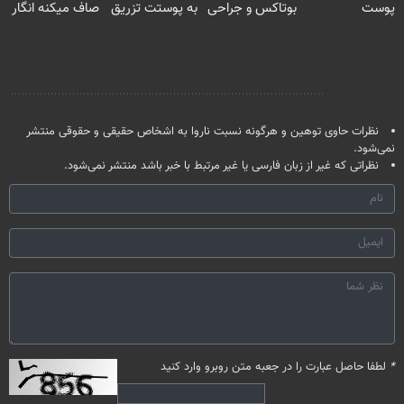
پوست
بوتاکس و جراحی
به پوستت تزریق
صاف میکنه انگار
آلمانی(تخفیف
😳! خرید با
کن!
20سال جوون
ویژه تا امشب)
تخفیف ویژه
شدی🔥
نظر شما
نظرات حاوی توهین و هرگونه نسبت ناروا به اشخاص حقیقی و حقوقی منتشر
نمی‌شود.
نظراتی که غیر از زبان فارسی یا غیر مرتبط با خبر باشد منتشر نمی‌شود.
*
لطفا حاصل عبارت را در جعبه متن روبرو وارد کنید