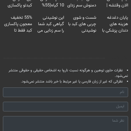
الان وقتشه |
دمنوش سم زدای
10 گیاه(55%
کبدتو پاکسازی
فقط با ۲۵
گیاهی
تخفیف)
کن+ضمانت
پایان دغدغه
شست و شوی
این نوشیدنی
55% تخفیف
میلیون تومان!!!
مرجوعی
هزینه های
چربی های کبد با
گیاهی کبد شما
معجون پاکسازی
دندان پزشکی با
نوشیدنی
را سم زدایی می
کبد فقط تا
پک سفید کننده
گیاهی(55%تخفیف)
کند (با ضمانت
امشب
خانگی
مرجوعی)
نظر شما
نظرات حاوی توهین و هرگونه نسبت ناروا به اشخاص حقیقی و حقوقی منتشر
نمی‌شود.
نظراتی که غیر از زبان فارسی یا غیر مرتبط با خبر باشد منتشر نمی‌شود.