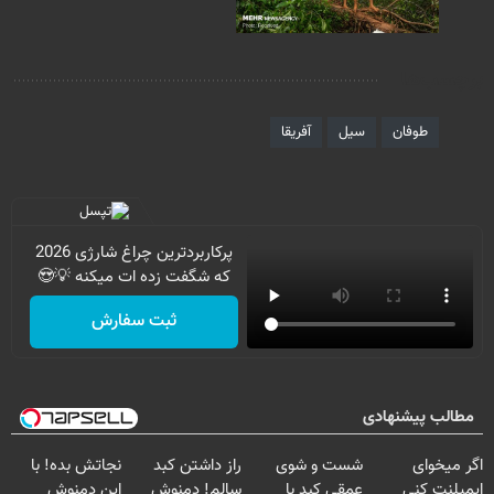
برچسب‌ها
طوفان
سیل
آفریقا
پرکاربردترین چراغ شارژی 2026
که شگفت زده ات میکنه 💡😍
ثبت سفارش
مطالب پیشنهادی
اگر میخوای
شست و شوی
راز داشتن کبد
نجاتش بده! با
ایمپلنت کنی
عمقی کبد با
سالم! دمنوش
این دمنوش