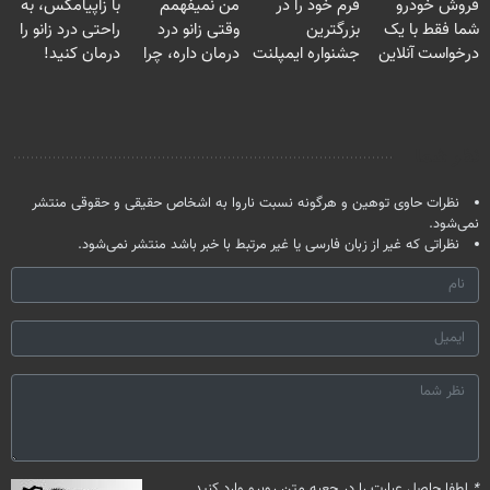
فروش خودرو
فرم خود را در
من نمیفهمم
با زاپیامکس، به
میلیون تومان!!!
خانگی
صحبت کنید)
شما فقط با یک
بزرگترین
وقتی زانو درد
راحتی درد زانو را
درخواست آنلاین
جشنواره ایمپلنت
درمان داره، چرا
درمان کنید!
✔
تهران پر کنید ! |
دردش رو داری
فقط ۲۵ میلیون
تحمل میکنی؟❗
نظر شما
نظرات حاوی توهین و هرگونه نسبت ناروا به اشخاص حقیقی و حقوقی منتشر
نمی‌شود.
نظراتی که غیر از زبان فارسی یا غیر مرتبط با خبر باشد منتشر نمی‌شود.
*
لطفا حاصل عبارت را در جعبه متن روبرو وارد کنید