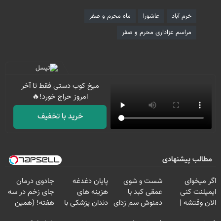
خرم آباد
عاشورا
ماه محرم و صفر
مراسم عزاداری محرم و صفر
میخ کوب دستی فقط تا آخر
امروز حراج خورد!🔥
خرید با تخفیف
مطالب پیشنهادی
اگر میخوای
شست و شوی
پایان دغدغه
جادوی درمان
ایمپلنت کنی
عمقی کبد با
هزینه های
جای زخم در سه
الان وقتشه |
دمنوش سم زدای
دندان پزشکی با
هفته! (همین
فقط با ۲۵
گیاهی
پک سفید کننده
حالا رایگان