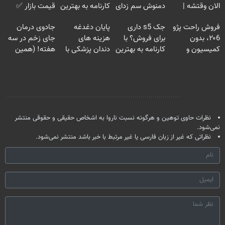
الان وقتشه |
دمنوش سم زدای
کارنامه به بهترین
قیمت بازار ✅
فقط با ۲۵
گیاهی
قیمت بفروش!
فروش راحت پژو
جک s5 داری
پایان دغدغه
جادوی درمان
میلیون تومان!!!
۲۰6، بدون
برای فروش؟ با
هزینه های
جای زخم در سه
کمیسیون و
کارنامه به بهترین
دندان پزشکی با
هفته! (همین
دردسر
قیمت بفروش!
پک سفید کننده
حالا رایگان
خانگی
صحبت کنید)
نظر شما
نظرات حاوی توهین و هرگونه نسبت ناروا به اشخاص حقیقی و حقوقی منتشر
نمی‌شود.
نظراتی که غیر از زبان فارسی یا غیر مرتبط با خبر باشد منتشر نمی‌شود.