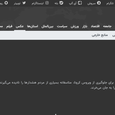
تلگرام
سروش
آی گپ
بله
اینستاگرام
توییتر
روبی
جامعه
اقتصاد
بازار
ورزش
سیاست
بین‌الملل
استان‌ها
عکس
فیلم
مج
ی
منابع خارجی
 برای جلوگیری از ویروس
کرونا
، متاسفانه بسیاری از مردم هشدارها را نادیده می‌گیرند 
 به جان می‌خرند.