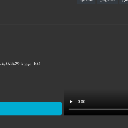
شی
دستفروش
شب عید
فقط امروز با 29%تخفیف،پرداخت درب منزل و گارانتی تعویض چراغ 40 وات بخر