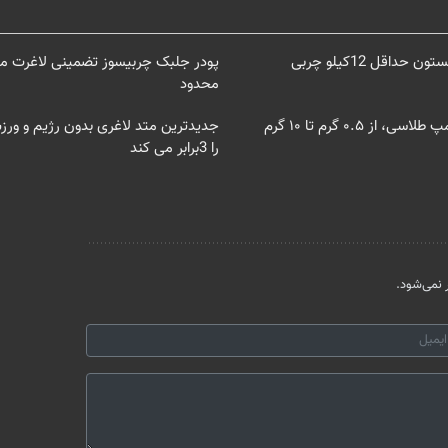
از الان تا آخر تابستون حداقل 12کیلو چربی
پودر جلبک چربیسوز تضمینی لاغرت می
محدود
از ۰.۵ گرم تا ۱۰ گرم
جدیدترین متد لاغری بدون رژیم و ور
را 3برابر می کند
نمی‌شود.