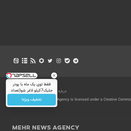
فقط توی یک ماه با پودر
جلبک7کیلو لاغر شو(تعداد
درباره ما
تماس با ما
بازرگانی
محدود)
تخفیف ویژه!
All Content by Mehr News Agency is licensed under a Creative Commons
License.