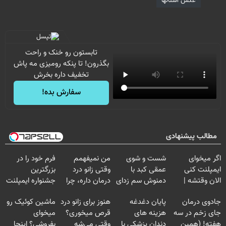
عکس استانها
تابستون رو خنک و راحت
بگذرون! تا پنکه رومیزی مه پاش
تخفیف داره بخرش
سفارش بده!
مطالب پیشنهادی
اگر میخوای
شست و شوی
من نمیفهمم
فرم خود را در
ایمپلنت کنی
عمقی کبد با
وقتی زانو درد
بزرگترین
الان وقتشه |
دمنوش سم زدای
درمان داره، چرا
جشنواره ایمپلنت
فقط با ۲۵
گیاهی
دردش رو داری
تهران پر کنید ! |
جادوی درمان
پایان دغدغه
هنوز برای زانو درد
ماشین کوئیک رو
میلیون تومان!!!
تحمل میکنی؟❗
فقط ۲۵ میلیون
جای زخم در سه
هزینه های
قرص میخوری؟
میخوای
هفته! (همین
دندان پزشکی با
وقتی می‌شه
بفروشی؟ اینجا