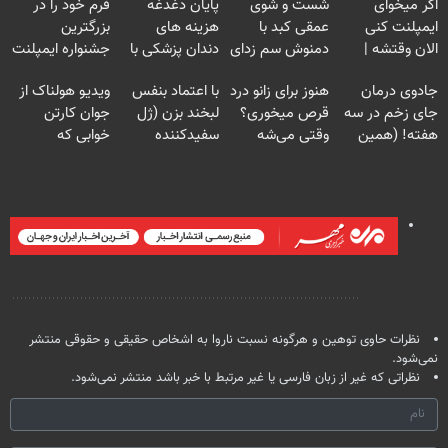
اگر میخوای
شست و شوی
پایان دغدغه
فرم خود را در
ایمپلنت کنی
عمقی کبد با
هزینه های
بزرگترین
الان وقتشه |
دمنوش سم زدای
دندان پزشکی با
جشنواره ایمپلنت
فقط با ۲۵
گیاهی
پک سفید کننده
تهران پر کنید ! |
جادوی درمان
هنوز برای زانو درد
با اعتماد بنفس
ویدیو هولناک از
میلیون تومان!!!
خانگی
فقط ۲۵ میلیون
جای زخم در سه
قرص میخوری؟
لبخند بزن (ژل
جوان کارتن
هفته! (همین
وقتی می‌شه
سفیدکننده
خوابی که
حالا رایگان
بدون عمل
دندان40%تخفیف)
میلیاردر شد.
صحبت کنید)
درمانش کرد؟؟؟؟
آموزش رایگان
نظر شما
نظرات حاوی توهین و هرگونه نسبت ناروا به اشخاص حقیقی و حقوقی منتشر
نمی‌شود.
نظراتی که غیر از زبان فارسی یا غیر مرتبط با خبر باشد منتشر نمی‌شود.