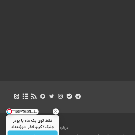
فقط توی یک ماه با پودر
جلبک7کیلو لاغر شو(تعداد
درباره ما
تماس با ما
بازرگانی
محدود)