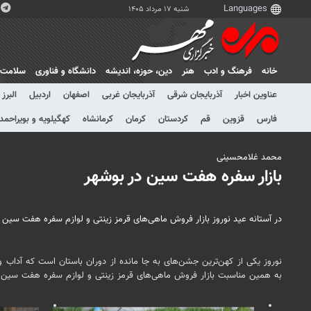
شنبه ۱۷ مرداد ۱۴۰۵
خانه
فرهنگ و ادب
هنر
دين، حوزه، انديشه
دانشگاه و فناوری
سلامت
عناوین اخبار
آذربایجان شرقی
آذربایجان غربی
اصفهان
اردبیل
البرز
فارس
قزوین
قم
کردستان
کرمان
کرمانشاه
کهگیلویه و بویراحمد
محمد غلامحسینی
بازار سفره هفت سین در بوشهر
در آستانه عید نوروز بازار فروش ماهی‌های قرمز زینتی و لوازم سفره هفت سین
نوروز یکی از کهن‌ترین جشن‌های به جا مانده از دوران باستان است که آداب
به همین مناسبت بازار فروش ماهی‌های قرمز زینتی و لوازم سفره هفت سین در