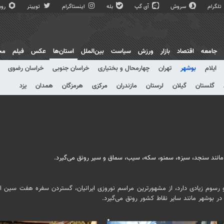
تلگرام
سروش
آی گپ
بله
اینستاگرام
توییتر
روبی
جامعه
اقتصاد
بازار
ورزش
سیاست
بین‌الملل
استان‌ها
عکس
فیلم
مج
ایلام
بوشهر
تهران
چهارمحال و بختیاری
خراسان جنوبی
خراسان رضوی
گلستان
گیلان
لرستان
مازندران
مرکزی
هرمزگان
همدان
یزد
 مانند سنجد، سبزه، سمنو، سکه، سیب، سماق و سیر رونق می‌گیرد.
 و رسوم زیادی دارد، از مشهورترین مراسم نوروزی ایرانیان، گستردن سفره هفت سین 
 بوشهر مانند سایر نقاط کشور رونق می‌گیرد.