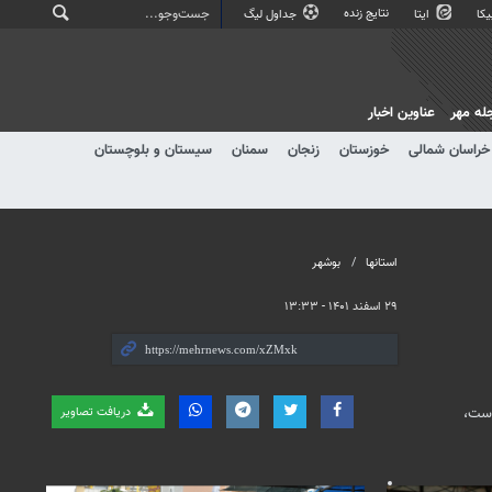
نتایج زنده
کا
ایتا
جداول لیگ
له مهر
عناوین اخبار
خراسان شمالی
خوزستان
زنجان
سمنان
سیستان و بلوچستان
استانها
بوشهر
۲۹ اسفند ۱۴۰۱ - ۱۳:۳۳
دریافت تصاویر
است،