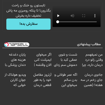
تابستون رو خنک و راحت
بگذرون! تا پنکه رومیزی مه پاش
تخفیف داره بخرش
سفارش بده!
مطالب پیشنهادی
من نمیفهمم
شست و شوی
اگر میخوای
پایان دغدغه
وقتی زانو درد
عمقی کبد با
ایمپلنت کنی
هزینه های
درمان داره، چرا
دمنوش سم زدای
الان وقتشه |
دندان پزشکی با
دردش رو داری
گیاهی
فقط با ۲۵
پک سفید کننده
جادوی درمان
اگه عمر طولانی و
آرتروز مفاصل
ویدیو هولناک از
تحمل میکنی؟❗
میلیون تومان!!!
خانگی
جای زخم در سه
بدن سالم
خود را به طور
جوان کارتن
هفته! (همین
میخوای این
قطعی درمان
خوابی که
حالا رایگان
نوشیدنی رو با
کنید!
میلیاردر شد.
صحبت کنید)
تخفیف بخر
◗پرسش‌نامه◖
آموزش رایگان