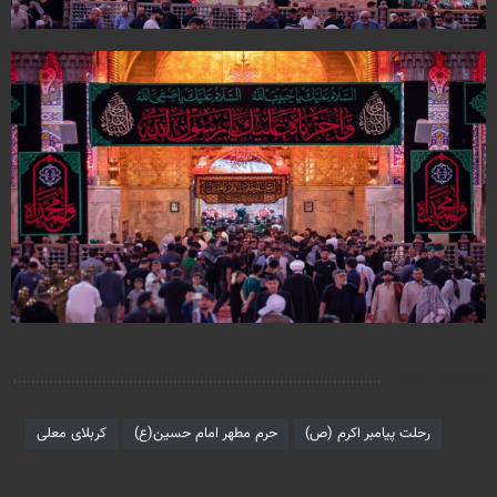
برچسب‌ها
رحلت پیامبر اکرم (ص)
حرم مطهر امام حسین(ع)
کربلای معلی