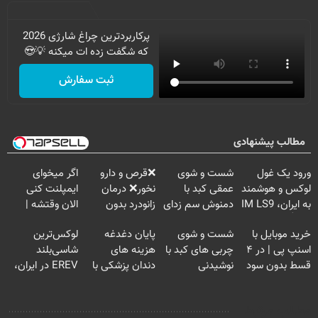
پرکاربردترین چراغ شارژی 2026
که شگفت زده ات میکنه 💡😍
ثبت سفارش
مطالب پیشنهادی
ورود یک غول
شست و شوی
❌قرص‌ و دارو
اگر میخوای
لوکس و هوشمند
عمقی کبد با
نخور❌ درمان
ایمپلنت کنی
به ایران، IM LS9
دمنوش سم زدای
زانودرد بدون
الان وقتشه |
رسماً رونمایی شد
گیاهی
قرص
فقط با ۲۵
خرید موبایل با
شست و شوی
پایان دغدغه
لوکس‌ترین
میلیون تومان!!!
اسنپ پی | در ۴
چربی های کبد با
هزینه های
شاسی‌بلند
قسط بدون سود
نوشیدنی
دندان پزشکی با
EREV در ایران،
و کارمزد!
گیاهی(55%تخفیف)
پک سفید کننده
توسط نیکا موتور
خانگی
رونمایی شد!
مطالب مرتبط