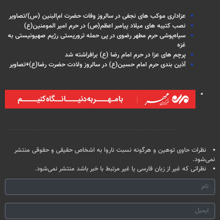
عزاداری موکب های نجفی در سالروز وفات حضرت ام‌البنین (س)/تصاویر
نصب کتیبه های میلاد پیامبر اعظم(ص) در حرم امیر المومنین(ع)
سیاه‌پوشی حرم مطهر رضوی در پی حمله تروریستی رژیم صهیونیستی به
غزه
پرچم های عزا در حرم امام رضا (ع) برافراشته شد
آذین بندی حرم امام حسین(ع) در سالروز ولادت حضرت رضا(ع)+تصاویر
نظر شما
نظرات حاوی توهین و هرگونه نسبت ناروا به اشخاص حقیقی و حقوقی منتشر
نمی‌شود.
نظراتی که غیر از زبان فارسی یا غیر مرتبط با خبر باشد منتشر نمی‌شود.