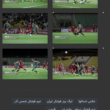
برچسب‌ها
عکس استانها
لیگ برتر فوتبال ایران
تیم فوتبال شمس آذر
تیم فوتبال نساجی مازندران
قزوین