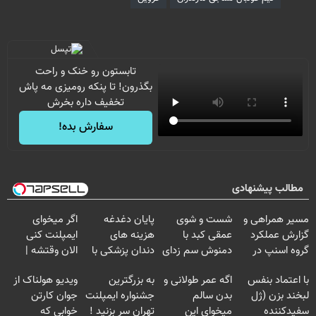
تابستون رو خنک و راحت
بگذرون! تا پنکه رومیزی مه پاش
تخفیف داره بخرش
سفارش بده!
مطالب پیشنهادی
مسیر همراهی و
شست و شوی
پایان دغدغه
اگر میخوای
گزارش عملکرد
عمقی کبد با
هزینه های
ایمپلنت کنی
گروه اسنپ در
دمنوش سم زدای
دندان پزشکی با
الان وقتشه |
۱۴۰۴
گیاهی
پک سفید کننده
فقط با ۲۵
با اعتماد بنفس
اگه عمر طولانی و
به بزرگترین
ویدیو هولناک از
خانگی
میلیون تومان!!!
لبخند بزن (ژل
بدن سالم
جشنواره ایمپلنت
جوان کارتن
سفیدکننده
میخوای این
تهران سر بزنید !
خوابی که