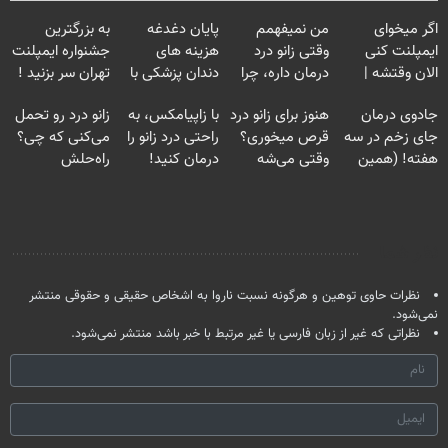
اگر میخوای
من نمیفهمم
پایان دغدغه
به بزرگترین
ایمپلنت کنی
وقتی زانو درد
هزینه های
جشنواره ایمپلنت
الان وقتشه |
درمان داره، چرا
دندان پزشکی با
تهران سر بزنید !
فقط با ۲۵
دردش رو داری
پک سفید کننده
| فقط ۲۵
جادوی درمان
هنوز برای زانو درد
با زاپیامکس، به
زانو درد رو تحمل
میلیون تومان!!!
تحمل میکنی؟❗
خانگی
میلیون !
جای زخم در سه
قرص میخوری؟
راحتی درد زانو را
می‌کنی که چی؟
هفته! (همین
وقتی می‌شه
درمان کنید!
راه‌حلش
حالا رایگان
بدون عمل
همین‌جاست!
صحبت کنید)
درمانش کرد؟؟؟؟
نظر شما
نظرات حاوی توهین و هرگونه نسبت ناروا به اشخاص حقیقی و حقوقی منتشر
نمی‌شود.
نظراتی که غیر از زبان فارسی یا غیر مرتبط با خبر باشد منتشر نمی‌شود.