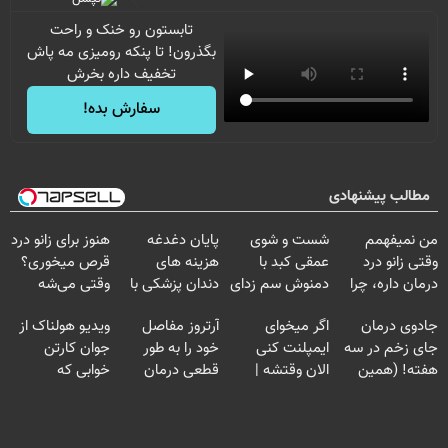
تابستون رو خنک و راحت
بگذرون! تا پنکه رومیزی مه پاش
تخفیف داره بخرش
سفارش بده!
مطالب پیشنهادی
من نمیفهمم
شست و شوی
پایان دغدغه
هنوز برای زانو درد
وقتی زانو درد
عمقی کبد با
هزینه های
قرص میخوری؟
درمان داره، چرا
دمنوش سم زدای
دندان پزشکی با
وقتی می‌شه
دردش رو داری
گیاهی
پک سفید کننده
بدون عمل
جادوی درمان
اگر میخوای
آرتروز مفاصل
ویدیو هولناک از
تحمل میکنی؟❗
خانگی
درمانش کرد؟؟؟؟
جای زخم در سه
ایمپلنت کنی
خود را به طور
جوان کارتن
هفته! (همین
الان وقتشه |
قطعی درمان
خوابی که
حالا رایگان
فقط با ۲۵
کنید!
میلیاردر شد.
صحبت کنید)
میلیون تومان!!!
◗پرسش‌نامه◖
آموزش رایگان