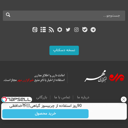
نسخه دسکتاپ
درباره ما
تماس با ما
بازرگانی
90روز استفاده از چربیسوز گیاهی👋🏻خدافظی
All Content by Mehr News Agency is licensed under a Creative Commons
Attribution 4.0 International License.
همیشگی با چاقی!خرید با تخفیف
خرید محصول