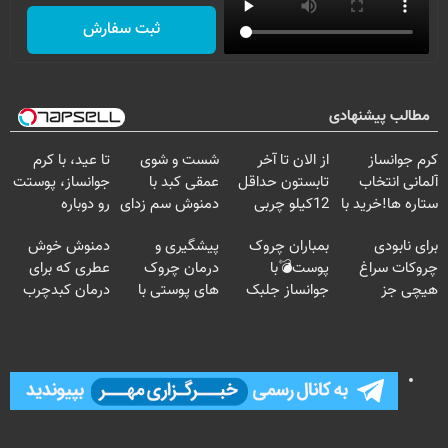
ثبت سفارش
مطالب پیشنهادی
کرم جوانساز
از الان تا آخر
شست و شوی
تا عید، با کرم
آلمانی انتخاب
تابستون حداقل
عمقی کبد با
جوانساز، پوستت
ستاره ها!خرید با
12کیلو چربی
دمنوش سم زدای
رو دوباره
تخفیف
میسوزونی🧨
گیاهی
بساز(خرید با
برای نابودی
بمباران چروک
پیشگیری و
دمنوش خوش
تخفیف ویژه)
چروکات سراغ
پوست💣با
درمان چروک
عطری که برای
هیچی جز
جوانساز جلبک
های پوستی با
درمان کبدچرب
جوانساز جلبک
(تخفیف
این روش امن
معجزه میکنه
نرو(تخفیف40%)
تاامشب)