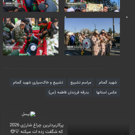
برچسب‌ها
شهید گمنام
مراسم تشییع
تشییع و خاک‌سپاری شهید گمنام
عکس استانها
بدرقه فرزندان فاطمه (س)
پرکاربردترین چراغ شارژی 2026
که شگفت زده ات میکنه 💡😍