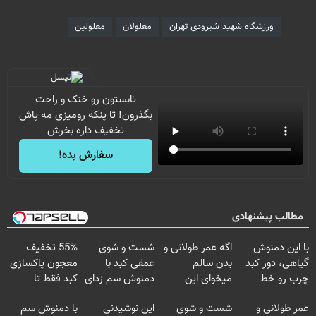
ورزشگاه شهید شیرودی تهران
معلولان
معلولین
تابستون رو خنک و راحت
بگذرون! تا پنکه رومیزی مه پاش
تخفیف داره بخرش
سفارش بده!
مطالب پیشنهادی
با این دمنوش
اگه عمر طولانی و
شست و شوی
55% تخفیف
گیاهی، دور کبد
بدن سالم
عمقی کبد با
معجون پاکسازی
چرب رو خط
میخوای این
دمنوش سم زدای
کبد فقط تا
بکش!
نوشیدنی رو با
گیاهی
امشب
عمر طولانی و
شست و شوی
این نوشیدنی
با دمنوش سم
تخفیف بخر