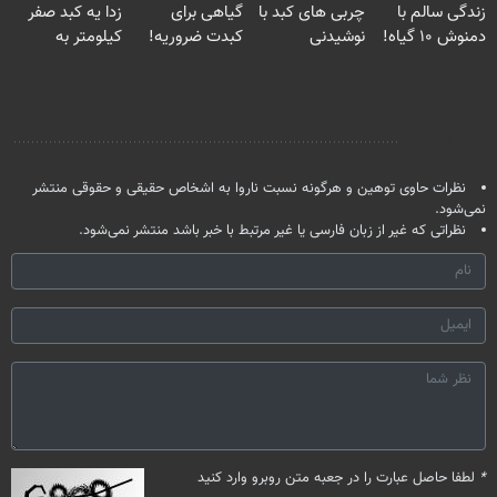
زندگی سالم با
چربی های کبد با
گیاهی برای
زدا یه کبد صفر
دمنوش ۱۰ گیاه!
نوشیدنی
کبدت ضروریه!
کیلومتر به
(۵۵% تخفیف)
گیاهی(55%تخفیف)
دارای سیب
خودت هدیه بده
سلامت
نظر شما
نظرات حاوی توهین و هرگونه نسبت ناروا به اشخاص حقیقی و حقوقی منتشر
نمی‌شود.
نظراتی که غیر از زبان فارسی یا غیر مرتبط با خبر باشد منتشر نمی‌شود.
*
لطفا حاصل عبارت را در جعبه متن روبرو وارد کنید