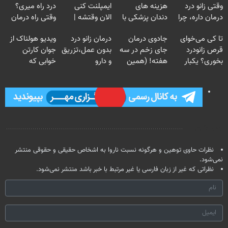
وقتی زانو درد
هزینه های
ایمپلنت کنی
درد راه میری؟
درمان داره، چرا
دندان پزشکی با
الان وقتشه |
وقتی راه درمان
دردش رو داری
پک سفید کننده
فقط با ۲۵
جلو پاته!
تا کی می‌خوای
جادوی درمان
درمان زانو درد
ویدیو هولناک از
تحمل میکنی؟❗
خانگی
میلیون تومان!!!
قرص زانودرد
جای زخم در سه
بدون عمل،تزریق
جوان کارتن
بخوری؟ یکبار
هفته! (همین
و دارو
خوابی که
اصولی درمانش
حالا رایگان
(◂پرسش‌نامه)
میلیاردر شد.
کن
صحبت کنید)
آموزش رایگان
نظر شما
نظرات حاوی توهین و هرگونه نسبت ناروا به اشخاص حقیقی و حقوقی منتشر
نمی‌شود.
نظراتی که غیر از زبان فارسی یا غیر مرتبط با خبر باشد منتشر نمی‌شود.