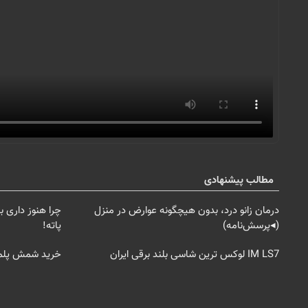
مطالب پیشنهادی
درمان زانو درد، بدون هیچگونه عوارض در منزل
چرا هنوز داری ب
(◂پرسش‌نامه)
پاته!
IM LS7 لوکس ترین شاسی بلند برقی ایران
خرید شمش پلمپ طلاسی، 