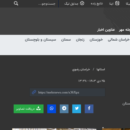
نتایج زنده
کا
ایتا
جداول لیگ
له مهر
عناوین اخبار
خراسان شمالی
خوزستان
زنجان
سمنان
سیستان و بلوچستان
استانها
خراسان رضوی
۲۵ دی ۱۴۰۳ - ۱۳:۳۸
ادر در شش شبستان
دریافت تصاویر