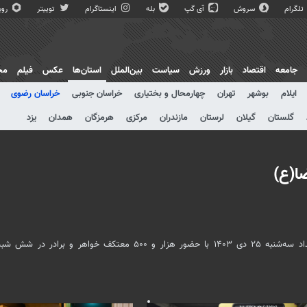
تلگرام
سروش
آی گپ
بله
اینستاگرام
توییتر
روبی
جامعه
اقتصاد
بازار
ورزش
سیاست
بین‌الملل
استان‌ها
عکس
فیلم
مج
ایلام
بوشهر
تهران
چهارمحال و بختیاری
خراسان جنوبی
خراسان رضوی
گلستان
گیلان
لرستان
مازندران
مرکزی
هرمزگان
همدان
یزد
ا(ع)
همزمان با سیزدهمین روز ماه رجب و ایام البیض، آئین معنوی اعتکاف بامداد سه‌شنبه ۲۵ دی ۱۴۰۳ با حضور هزار و ۵۰۰ معتکف خواهر و بر