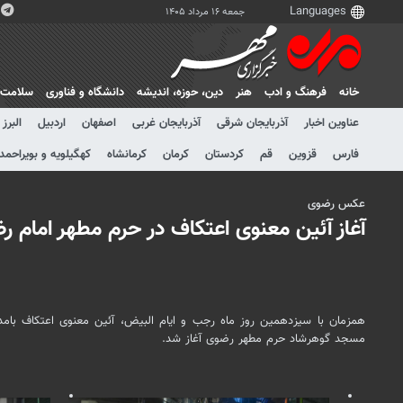
جمعه ۱۶ مرداد ۱۴۰۵
خانه
فرهنگ و ادب
هنر
دين، حوزه، انديشه
دانشگاه و فناوری
سلامت
عناوین اخبار
آذربایجان شرقی
آذربایجان غربی
اصفهان
اردبیل
البرز
فارس
قزوین
قم
کردستان
کرمان
کرمانشاه
کهگیلویه و بویراحمد
عکس رضوی
آغاز آئین معنوی اعتکاف در حرم مطهر امام رض
مسجد گوهرشاد حرم مطهر رضوی آغاز شد.