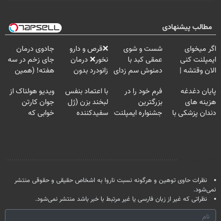
مطالب پیشنهادی
اگر میخوای
شست و شوی
❌قرص‌ و دارو
جادوی درمان
ایمپلنت کنی
عمقی کبد با
نخور❌ درمان
جای زخم در سه
الان وقتشه |
دمنوش سم زدای
زانودرد بدون
هفته! (همین
فقط با ۲۵
گیاهی
قرص
حالا رایگان
پایان دغدغه
فرم خود را در
با اعتماد بنفس
ویدیو هولناک از
میلیون تومان!!!
صحبت کنید)
هزینه های
بزرگترین
لبخند بزن (ژل
جوان کارتن
دندان پزشکی با
جشنواره ایمپلنت
سفیدکننده
خوابی که
پک سفید کننده
تهران پر کنید ! |
دندان40%تخفیف)
میلیاردر شد.
خانگی
فقط ۲۵ میلیون
آموزش رایگان
نظر شما
نظرات حاوی توهین و هرگونه نسبت ناروا به اشخاص حقیقی و حقوقی منتشر
نمی‌شود.
نظراتی که غیر از زبان فارسی یا غیر مرتبط با خبر باشد منتشر نمی‌شود.