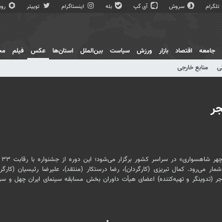
تلگرام
سروش
آی گپ
بله
اینستاگرام
توییتر
روبی
جامعه
اقتصاد
بازار
ورزش
سیاست
بین‌الملل
استان‌ها
عکس
فیلم
مج
ی
منابع خارجی
جر
چهل و سومین دوره
مار می‌رود. کمال تبریزی (کارگردان)، رضا درستکار (منتقد)، علیرضا رئیسیان (کارگرد
اجر (تدوینگر و تهیه‌کننده) اعضای هیأت داوران بخش مسابقه سینمای ایران چهل و س