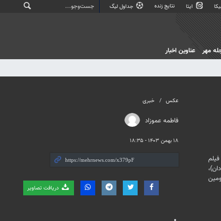
نتایج زنده
کا
ایتا
جداول لیگ
له مهر
عناوین اخبار
عکس
خبری
فاطمه عموزاد
۱۸ بهمن ۱۴۰۳ - ۱۸:۳۵
 جشنواره فیلم فجر از ۱۲ تا ۲۲ بهمن‌ماه به دبیری «منوچهر شاهسواری» در سراسر کشور برگزار می‌شود؛ این دوره از جشنواره با رقابت ۳۳ فیلم
ان)،
ومین
دریافت تصاویر