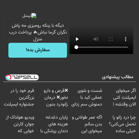
دیگه با پنکه رومیزی مه پاش
نگران گرما نباش🔥 پرداخت درب
منزل
سفارش بده!
مطالب پیشنهادی
اگر میخوای
شست و شوی
❌قرص‌ و دارو
فرم خود را در
ایمپلنت کنی
عمقی کبد با
نخور❌ درمان
بزرگترین
الان وقتشه |
دمنوش سم زدای
زانودرد بدون
جشنواره ایمپلنت
فقط با ۲۵
گیاهی
قرص
تهران پر کنید ! |
چرا درد زانو را
اگه عمر طولانی و
پایان دغدغه
ویدیو هولناک از
میلیون تومان!!!
فقط ۲۵ میلیون
تحمل می‌کنی؟
بدن سالم
هزینه های
جوان کارتن
خیلی ساده
میخوای این
دندان پزشکی با
خوابی که
درمنزل درمانش
نوشیدنی رو با
پک سفید کننده
میلیاردر شد.