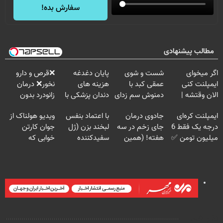
سفارش بده!
مطالب پیشنهادی
اگر میخوای
شست و شوی
پایان دغدغه
❌قرص‌ و دارو
ایمپلنت کنی
عمقی کبد با
هزینه های
نخور❌ درمان
الان وقتشه |
دمنوش سم زدای
دندان پزشکی با
زانودرد بدون
فقط با ۲۵
گیاهی
پک سفید کننده
قرص
ایمپلنت کره‌ای
جادوی درمان
با اعتماد بنفس
ویدیو هولناک از
میلیون تومان!!!
خانگی
درجه یک فقط 6
جای زخم در سه
لبخند بزن (ژل
جوان کارتن
میلیون تومن ✅
هفته! (همین
سفیدکننده
خوابی که
حالا رایگان
دندان40%تخفیف)
میلیاردر شد.
صحبت کنید)
آموزش رایگان
نظر شما