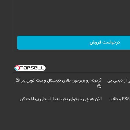
درخواست فروش
گردونه رو بچرخون طلای دیجیتال و بیت کوین ببر 🎁
😍
گردونه شانس بدون پوچ، از آیفون17تا PS5 و طلای
الان هرچی میخوای بخر، بعدا قسطی پرداخت کن