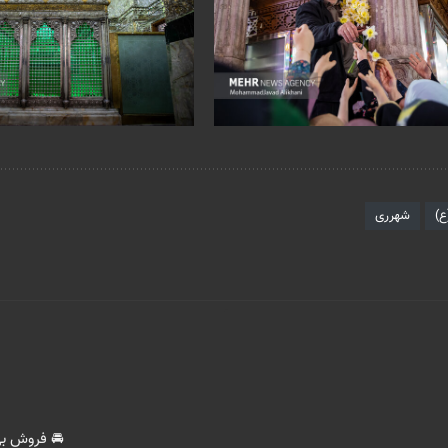
ع)
شهرری
🚘 فروش بی