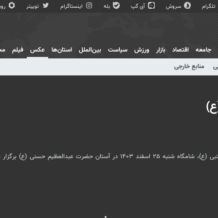
تلگرام
سروش
آی گپ
بله
اینستاگرام
توییتر
روبی
جامعه
اقتصاد
بازار
ورزش
سیاست
بین‌الملل
استان‌ها
عکس
فیلم
مج
ی
منابع خارجی
ع)
بی (
ع)
، شامگاه شنبه ۲۵ اسفند ۱۴۰۳ در آستان حضرت عبدالعظیم حسنی (
ع)
برگزار 