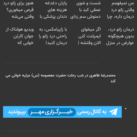
من نمیفهمم
شست و شوی
پایان دغدغه
هنوز برای زانو درد
وقتی زانو درد
عمقی کبد با
هزینه های
قرص میخوری؟
درمان داره، چرا
دمنوش سم زدای
دندان پزشکی با
وقتی می‌شه
دردش رو داری
گیاهی
پک سفید کننده
بدون عمل
درمان زانو درد،
اگر میخوای
با زاپیامکس، به
ویدیو هولناک از
تحمل میکنی؟❗
خانگی
درمانش کرد؟؟؟؟
بدون هیچگونه
ایمپلنت کنی
راحتی درد زانو را
جوان کارتن
عوارض در منزل
الان وقتشه |
درمان کنید!
خوابی که
(◂پرسش‌نامه)
فقط با ۲۵
میلیاردر شد.
میلیون تومان!!!
آموزش رایگان
مطالب مرتبط
محمدرضا طاهری در شب رحلت حضرت معصومه (س) مرثیه خوانی می
کند
نظر شما