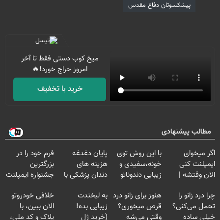
پیشکسوتان دفاع مقدس
میخ کوب دستی فقط تا آخر
امروز حراج خورد!🔥
خرید با تخفیف
مطالب پیشنهادی
اگر میخوای
با این روش توی
پایان دغدغه
فرم خود را در
ایمپلنت کنی
خونه،سفیدی و
هزینه های
بزرگترین
الان وقتشه |
زیبایی دندوناتو
دندان پزشکی با
جشنواره ایمپلنت
فقط با ۲۵
برگردون
پک سفید کننده
تهران پر کنید ! |
چرا درد زانو را
هنوز برای زانو درد
به لبخندت
خلافی خودروتو
میلیون تومان!!!
(40%off)
خانگی
فقط ۲۵ میلیون
تحمل می‌کنی؟
قرص میخوری؟
زیبایی بده!
الان ببین، با
خیلی ساده
وقتی می‌شه
(خرید ژل
پلاک و کد ملی،