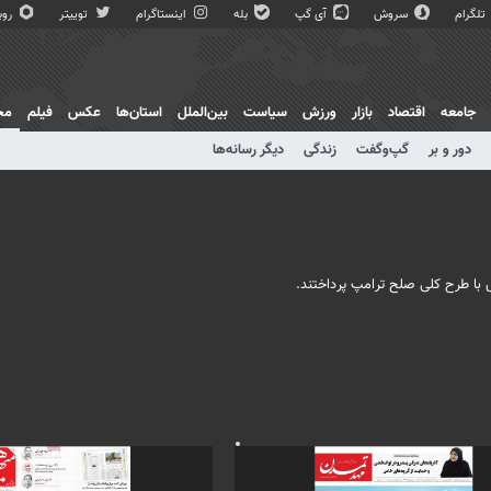
تلگرام
سروش
آی گپ
بله
اینستاگرام
توییتر
روبی
جامعه
اقتصاد
بازار
ورزش
سیاست
بین‌الملل
استان‌ها
عکس
فیلم
مج
دور و بر
گپ‌و‌گفت
زندگی
دیگر رسانه‌ها