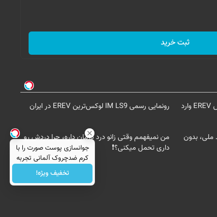
ثبت خرید
رونمایی از IM LS9، پرچم‌دار فوق‌لوکس EREV وارد
رونمایی رسمی IM LS9 لوکس‌ترین EREV در ایران
د ملی، بدون
من نمیفهمم وقتی زانو درد درمان داره، چرا دردش رو
داری تحمل میکنی؟❗
جوانسازی پوست صورت را با
کرم ضدچروک آلمانی تجربه
کنید!
تخفیف ویژه!