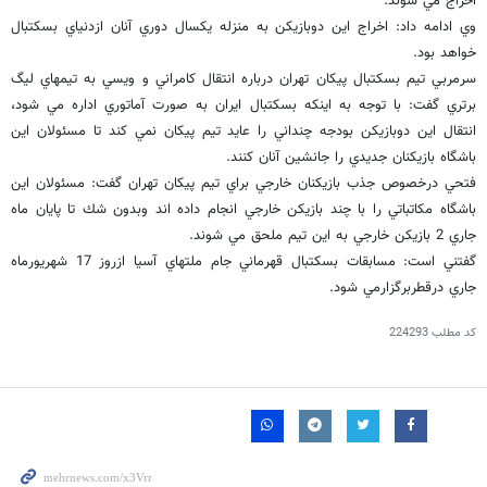
اخراج مي شوند.
وي ادامه داد: اخراج اين دوبازيكن به منزله يكسال دوري آنان ازدنياي بسكتبال
خواهد بود.
سرمربي تيم بسكتبال پيكان تهران درباره انتقال كامراني و ويسي به تيمهاي ليگ
برتري گفت: با توجه به اينكه بسكتبال ايران به صورت آماتوري اداره مي شود،
انتقال اين دوبازيكن بودجه چنداني را عايد تيم پيكان نمي كند تا مسئولان اين
باشگاه بازيكنان جديدي را جانشين آنان كنند.
فتحي درخصوص جذب بازيكنان خارجي براي تيم پيكان تهران گفت: مسئولان اين
باشگاه مكاتباتي را با چند بازيكن خارجي انجام داده اند وبدون شك تا پايان ماه
جاري 2 بازيكن خارجي به اين تيم ملحق مي شوند.
گفتني است: مسابقات بسكتبال قهرماني جام ملتهاي آسيا ازروز 17 شهريورماه
جاري درقطربرگزارمي شود.
کد مطلب
224293