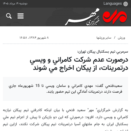
دوشنبه ۱۹ مرداد ۱۴۰۵
ورزش
سایر ورزشها
۸ شهریور ۱۳۸۴، ۱۶:۵۸
سرمربي تيم بسكتبال پيكان تهران:
درصورت عدم شركت كامراني و ويسي
درتمرينات، از پيكان اخراج مي شوند
سعيدفتحي گفت: مهدي كامراني و سامان ويسي تا 15 شهريورماه جاري
فرصت دارند درتمرينات آمادگي اين تيم حضور يابند.
به گزارش خبرگزاري" مهر" سعيد فتحي با بيان اينكه كادرفني تيم پيكان نيازبه
كامراني و ويسي دارد، افزود: درصورتي كه اين دو بازيكن تا پيش از اعزام تيم ملي
بسكتبال ايران به جام ملتهاي آسيا درتمرينات تيم پيكان شركت نكنند، ازاين تيم