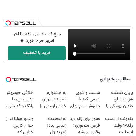
میخ کوب دستی فقط تا آخر
امروز حراج خورد!🔥
خرید با تخفیف
مطالب پیشنهادی
پایان دغدغه
شست و شوی
به جشنواره
خلافی خودروتو
هزینه های
عمقی کبد با
ایمپلنت تهران
الان ببین، با
دندان پزشکی با
دمنوش سم زدای
خوش اومدی! |
پلاک و کد ملی،
پک سفید کننده
گیاهی
فرصت محدوده!
بدون نیاز به
دندونت از دست
هنوز برای زانو درد
به لبخندت
ویدیو هولناک از
خانگی
مشاوره رایگان
مراجعه حضوری
رفته؟ وقت
قرص میخوری؟
زیبایی بده!
جوان کارتن
بگیر!
ایمپلنت
وقتی می‌شه
(خرید ژل
خوابی که