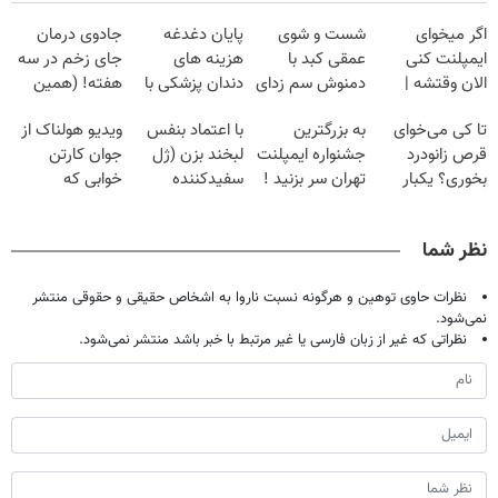
اگر میخوای
شست و شوی
پایان دغدغه
جادوی درمان
ایمپلنت کنی
عمقی کبد با
هزینه های
جای زخم در سه
الان وقتشه |
دمنوش سم زدای
دندان پزشکی با
هفته! (همین
فقط با ۲۵
گیاهی
پک سفید کننده
حالا رایگان
تا کی می‌خوای
به بزرگترین
با اعتماد بنفس
ویدیو هولناک از
میلیون تومان!!!
خانگی
صحبت کنید)
قرص زانودرد
جشنواره ایمپلنت
لبخند بزن (ژل
جوان کارتن
بخوری؟ یکبار
تهران سر بزنید !
سفیدکننده
خوابی که
اصولی درمانش
| فقط ۲۵
دندان40%تخفیف)
میلیاردر شد.
کن
میلیون !
آموزش رایگان
نظر شما
نظرات حاوی توهین و هرگونه نسبت ناروا به اشخاص حقیقی و حقوقی منتشر
نمی‌شود.
نظراتی که غیر از زبان فارسی یا غیر مرتبط با خبر باشد منتشر نمی‌شود.