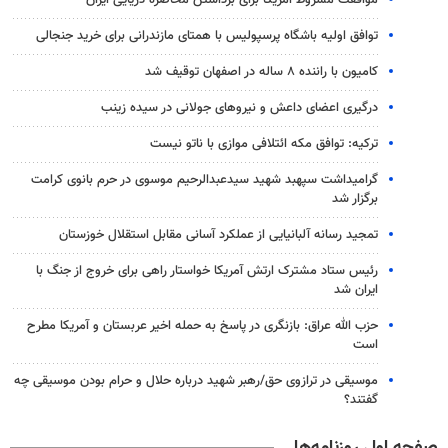
توافق اولیه باشگاه پرسپولیس با همتای مازندرانی برای خرید جنجالی
کامیون با راننده ۸ ساله در اصفهان توقیف شد
درگیری اعضای داعش و نیروهای جولانی در سیده زینب
ترکیه: توافق مکه ائتلافی موازی با ناتو نیست
گرامیداشت سپهبد شهید سیدعبدالرحیم موسوی در حرم بانوی کرامت
برگزار شد
تمجید رسانه آلبانیایی از عملکرد آسانی مقابل استقلال خوزستان
رئیس ستاد مشترک ارتش آمریکا خواستار راهی برای خروج از جنگ با
ایران شد
حزب الله عراق: بازنگری در پاسخ به حمله اخیر عربستان و آمریکا مطرح
است
موسیقی در ترازوی حق/رهبر شهید درباره حلال و حرام بودن موسیقی چه
گفتند؟
صفحه اول روزنامه‌ها