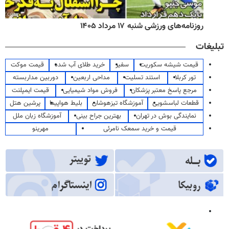
روزنامه‌های ورزشی شنبه ۱۷ مرداد ۱۴۰۵
تبلیغات
قیمت شیشه سکوریت
سفیر
خرید طلای آب شده
قیمت موکت
تور کربلا
استند تسلیت
مداحی اربعین
دوربین مداربسته
مرجع پاسخ معتبر پزشکان
فروش مواد شیمیایی
قیمت ایمپلنت
قطعات لباسشویی
آموزشگاه تیزهوشان
بلیط هواپیما
پرشین هتل
نمایندگی بوش در تهران
بهترین جراح بینی
آموزشگاه زبان ملل
قیمت و خرید سمعک نامرئی
مهرینو