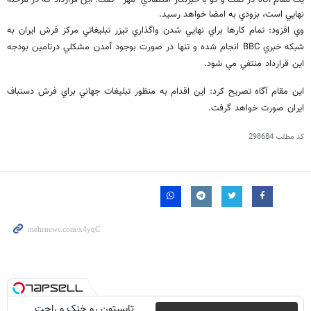
نهايي است، بزودي به امضا خواهد رسيد.
وي افزود: تمام كارها براي نهايي شدن واگذاري تيزر تبليغاتي مركز فرش ايران به
شبكه خبري BBC انجام شده و تنها در صورت بوجود آمدن مشكلي درتامين بودجه
اين قرارداد منتفي مي شود.
اين مقام آگاه تصريح كرد: اين اقدام به منظور تبليغات جهاني براي فرش دستباف
ايران صورت خواهد گرفت.
کد مطلب
298684
تابستون رو خنک و راحت