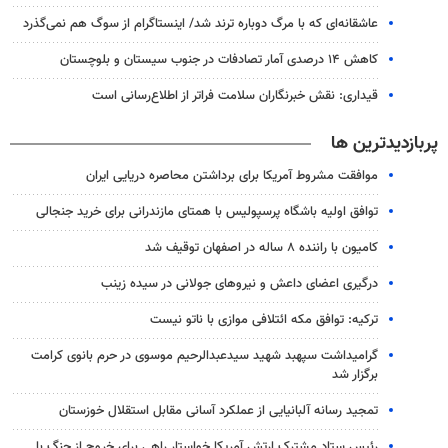
عاشقانه‌ای که با مرگ دوباره ترند شد/ اینستاگرام از سوگ هم نمی‌گذرد
کاهش ۱۴ درصدی آمار تصادفات در جنوب سیستان و بلوچستان
قیداری: نقش خبرنگاران سلامت فراتر از اطلاع‌رسانی است
پربازدیدترین ها
موافقت مشروط آمریکا برای برداشتن محاصره دریایی ایران
توافق اولیه باشگاه پرسپولیس با همتای مازندرانی برای خرید جنجالی
کامیون با راننده ۸ ساله در اصفهان توقیف شد
درگیری اعضای داعش و نیروهای جولانی در سیده زینب
ترکیه: توافق مکه ائتلافی موازی با ناتو نیست
گرامیداشت سپهبد شهید سیدعبدالرحیم موسوی در حرم بانوی کرامت
برگزار شد
تمجید رسانه آلبانیایی از عملکرد آسانی مقابل استقلال خوزستان
رئیس ستاد مشترک ارتش آمریکا خواستار راهی برای خروج از جنگ با