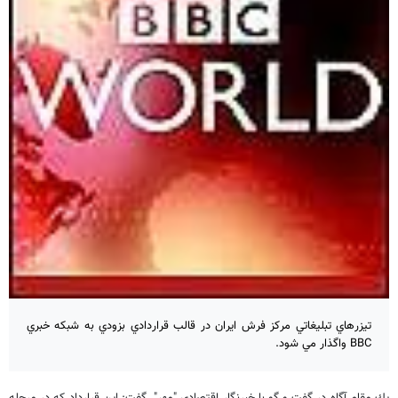
تيزرهاي تبليغاتي مركز فرش ايران در قالب قراردادي بزودي به شبكه خبري
BBC واگذار مي شود.
يك مقام آگاه در گفت و گو با خبرنگار اقتصادي "مهر" گفت: اين قرارداد كه در مرحله