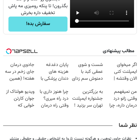
بگذرون! تا پنکه رومیزی مه پاش
تخفیف داره بخرش
سفارش بده!
مطالب پیشنهادی
اگر میخوای
شست و شوی
پایان دغدغه
جادوی درمان
ایمپلنت کنی
عمقی کبد با
هزینه های
جای زخم در سه
الان وقتشه |
دمنوش سم زدای
دندان پزشکی با
هفته! (همین
فقط با ۲۵
گیاهی
پک سفید کننده
حالا رایگان
من نمیفهمم
به بزرگترین
چرا هنوز داری با
ویدیو هولناک از
میلیون تومان!!!
خانگی
صحبت کنید)
وقتی زانو درد
جشنواره ایمپلنت
درد راه میری؟
جوان کارتن
درمان داره، چرا
تهران سر بزنید !
وقتی راه درمان
خوابی که
دردش رو داری
| فقط ۲۵
جلو پاته!
میلیاردر شد.
تحمل میکنی؟❗
میلیون !
آموزش رایگان
نظر شما
نظرات حاوی توهین و هرگونه نسبت ناروا به اشخاص حقیقی و حقوقی منتشر