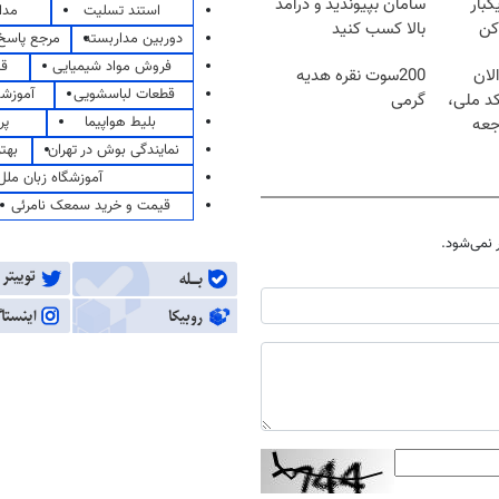
کبار
سامان بپیوندید و درآمد
استند تسلیت
مدا
کن
بالا کسب کنید
دوربین مداربسته
مرجع پاسخ 
فروش مواد شیمیایی
قی
لان
200سوت نقره هدیه
قطعات لباسشویی
آموزشگ
کد ملی،
گرمی
بلیط هواپیما
پر
جعه
نمایندگی بوش در تهران
بهت
آموزشگاه زبان ملل
قیمت و خرید سمعک نامرئی
نمی‌شود.