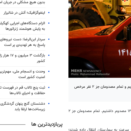
بدون هیچ مشکلی در جریان ا
اینفوگرافیک؛ آتش در شالیزار
الزام دستگاه‌های اجرایی کهگیلو
به پایش هوشمند ژنراتورها
سردار ابن‌الرضا: دست نیروهای
پاسخ به هر تهدیدی پر است
بازگشت ۳ میلیون
کشور
وحدت و انسجام ملی، مهم‌ترین 
امنیت کشور است
رئیس مرکز اورژانس کشور گفت: از لحظه حادثه تاکنون ۱۲۱ مصدوم داشته‌ایم و تمام مصدومان جز ۲ نفر مرخص
ثبت پنج تالاب قم در فهرست تا
حفاظت و احیای تالاب‌ها
دشتستان گنج پنهان گردشگری 
زیرساخت‌ها ارتقا یابد
، پیرحسین کولیوند اظهار کرد: از لحظه حادثه تاکنون ۱۲۱ مصدوم داشتیم. تمام مصدومان جز ۲
پربازدیدترین ها
به سرعت به بیمارستان انتقال داده شدند؛