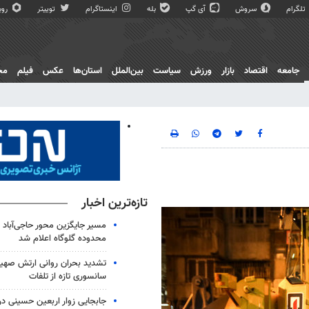
تلگرام
سروش
آی گپ
بله
اینستاگرام
توییتر
روبی
جامعه
اقتصاد
بازار
ورزش
سیاست
بین‌الملل
استان‌ها
عکس
فیلم
مج
تازه‌ترین اخبار
مسیر جایگزین محور حاجی‌آباد 
محدوده گلوگاه اعلام شد
تشدید بحران روانی ارتش صهیو
سانسوری تازه از تلفات
جابجایی زوار اربعین حسینی در 