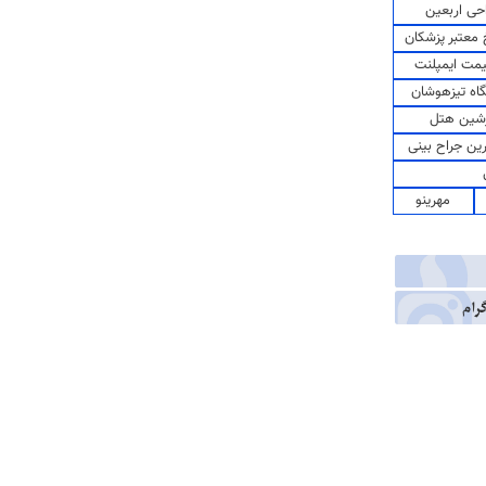
حی اربعین
معتبر پزشکان
مت ایمپلنت
اه تیزهوشان
شین هتل
رین جراح بینی
مهرینو