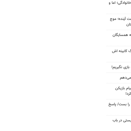
انوادگی؛ اما و
 کشور در ۷۲ ساعت آینده؛ موج
به همسایگان
گ کابینه اش
 بازی نگیریم!
 می‌دهم
ام بازیکن
رد!
را بست/ پاسخ
ستی در باب