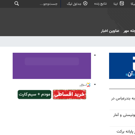
نتایج زنده
کا
ایتا
جداول لیگ
له مهر
عناوین اخبار
به بندرعباس در
نیستی و آمار
پایانه برکت