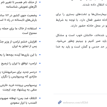
از حذف نام همسر تا تغییر نام خ
 انتقال داده شدند.
اگرهای تعویض شناسنامه
بیمارستان‌ها و تخت‌های بستری را برای
وضعیت جوی
بارش‌های تابستانه در راه ۱۱ استان
ثه حضور فعال دارد. با توجه به شرایط
و در محل حادثه حضور دارند.
استفاده از خاک ما برای حمله 
ممنوع است
ری شده‌اند، حالشان خوب است و مشکل
باید صبر کنیم و ببینیم چطور می‌شود.
افزایش خشم ترامپ از وزیر جن
پس از تجاوز به ایران
 در حد حدس و گمان است و باید به خدا
با این بازی‌ها آینده بچه‌ها را به
ترامپ: توافق با ایران را ترجیح
دردسر جدید برای سرخپوشان؛ پی
مازادی که پرسپولیس را نگران ک
پرسپولیس پرونده خرید خارجی 
منفی به پیشنهاد چند ایجنت
ائتلاف ضد یمن؛ توطئه صهیونی
المندب با ابزار سعودی