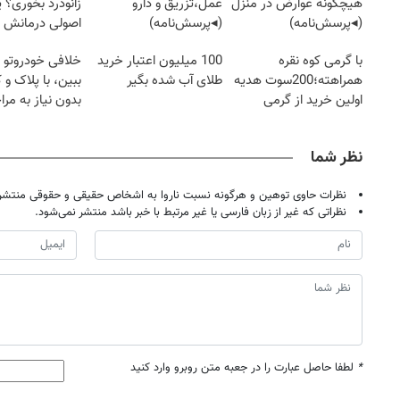
هیچگونه عوارض در منزل
عمل،تزریق و دارو
زانودرد بخوری؟ ی
(◂پرسش‌نامه)
(◂پرسش‌نامه)
اصولی درمانش 
با گرمی کوه نقره
100 میلیون اعتبار خرید
خلافی خودروتو ا
همراهته؛200سوت هدیه
طلای آب شده بگیر
ببین، با پلاک و 
اولین خرید از گرمی
بدون نیاز به مرا
حضوری
نظر شما
نظرات حاوی توهین و هرگونه نسبت ناروا به اشخاص حقیقی و حقوقی منتشر 
نظراتی که غیر از زبان فارسی یا غیر مرتبط با خبر باشد منتشر نمی‌شود.
*
لطفا حاصل عبارت را در جعبه متن روبرو وارد کنید