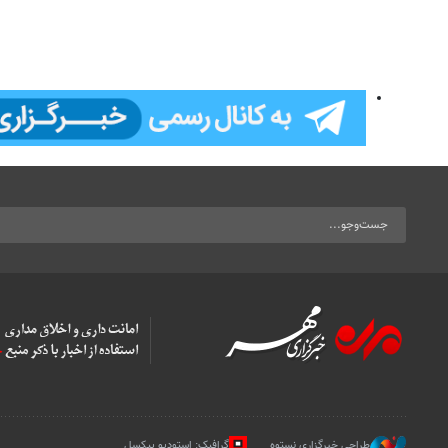
طراحی خبرگزاری نستوه
گرافیک: استودیو پیکسل