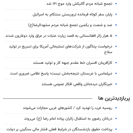
تجمع شبانه مردم گالیکش وارد موج ۱۶۱ شد
پایان سفر کوتاه فرمانده تروریستی سنتکام به اسرائیل
صد و شصت و یکمین تجمع شبانه مردم مشهدالرضا(ع)
۵ هزار زائر افغانستانی به قصد زیارت عتبات در عراق وارد دوغارون شدند
درخواست پنتاگون از شرکت‌های تسلیحاتی آمریکا برای تسریع در تولید
سلاح
کارآفرینان افسران خط مقدم جبهه کار و تولید هستند
دیپلماسی با عربستان نتیجه‌بخش نیست؛ پاسخ نظامی ضروری است
خبرنگاران دیده‌بانان واقعی افکار عمومی هستند
پربازدیدترین ها
روسیه غرب را تهدید کرد / کشورهای غربی مجازات می‌شوند
دربانان رضوی به استقبال زائران پیاده امام رضا (ع) می‌روند
پرداخت حقوق بازنشستگان در شرایط فعلی فشار مالی سنگینی بر دولت