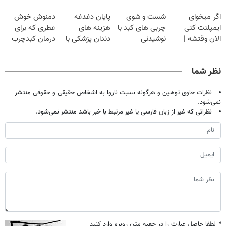
تخفیف
گیاهی
قرص
جوون میشی💉
اگر میخوای
شست و شوی
پایان دغدغه
دمنوش خوش
۴۰٪تخفیف
ایمپلنت کنی
چربی های کبد با
هزینه های
عطری که برای
الان وقتشه |
نوشیدنی
دندان پزشکی با
درمان کبدچرب
فقط با ۲۵
گیاهی(55%تخفیف)
پک سفید کننده
معجزه میکنه
میلیون تومان!!!
خانگی
نظر شما
نظرات حاوی توهین و هرگونه نسبت ناروا به اشخاص حقیقی و حقوقی منتشر
نمی‌شود.
نظراتی که غیر از زبان فارسی یا غیر مرتبط با خبر باشد منتشر نمی‌شود.
*
لطفا حاصل عبارت را در جعبه متن روبرو وارد کنید