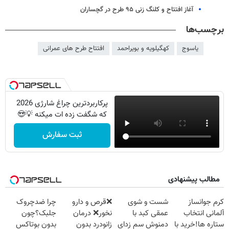
آغاز افتتاح و کلنگ زنی ۹۵ طرح در گچساران
برچسب‌ها
یاسوج
کهگیلویه و بویراحمد
افتتاح طرح های عمرانی
پرکاربردترین چراغ شارژی 2026
که شگفت زده ات میکنه 💡😍
ثبت سفارش
مطالب پیشنهادی
کرم جوانساز
شست و شوی
❌قرص‌ و دارو
چرا ضدچروک
آلمانی انتخاب
عمقی کبد با
نخور❌ درمان
جلبک؟چون
ستاره ها!خرید با
دمنوش سم زدای
زانودرد بدون
بدون بوتاکس