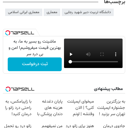
برچسب‌ها
دانشگاه تربیت دبیر شهید رجایی
معماری
معماری ایرانی اسلامی
ماشینت رو بسپر به ما، به
بهترین قیمت میفروشیم! امن و
بی درد سر
ثبت درخواست
مطالب پیشنهادی
به بزرگترین
میخوای ایمپلنت
پایان دغدغه
با زاپیامکس، به
جشنواره ایمپلنت
کنی؟ | الان
هزینه های
راحتی درد زانو را
تهران سر بزنید !
وقتشه | اونم
دندان پزشکی با
درمان کنید!
| فقط ۲۵
فقط با ۲۵
پک سفید کننده
جادوی درمان
هنوز برای زانو درد
من نمیفهمم
زانو درد رو تحمل
میلیون !
میلیون تومان!!!
خانگی