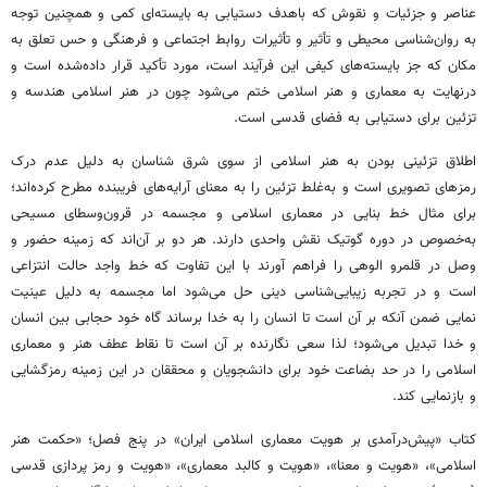
عناصر و جزئیات و نقوش که باهدف دستیابی به بایسته‌ای کمی و همچنین توجه
به روان‌شناسی محیطی و تأثیر و تأثیرات روابط اجتماعی و فرهنگی و حس تعلق به
مکان که جز بایسته‌های کیفی این فرآیند است، مورد تأکید قرار داده‌شده است و
درنهایت به معماری و هنر اسلامی ختم می‌شود چون در هنر اسلامی هندسه و
تزئین برای دستیابی به فضای قدسی است.
اطلاق تزئینی بودن به هنر اسلامی از سوی شرق شناسان به دلیل عدم درک
رمزهای تصویری است و به‌غلط تزئین را به معنای آرایه‌های فریبنده مطرح کرده‌اند؛
برای مثال خط بنایی در معماری اسلامی و مجسمه در قرون‌وسطای مسیحی
به‌خصوص در دوره گوتیک نقش واحدی دارند. هر دو بر آن‌اند که زمینه حضور و
وصل در قلمرو الوهی را فراهم آورند با این تفاوت که خط واجد حالت انتزاعی
است و در تجربه زیبایی‌شناسی دینی حل می‌شود اما مجسمه به دلیل عینیت
نمایی ضمن آنکه بر آن است تا انسان را به خدا برساند گاه خود حجابی بین انسان
و خدا تبدیل می‌شود؛ لذا سعی نگارنده بر آن است تا نقاط عطف هنر و معماری
اسلامی را در حد بضاعت خود برای دانشجویان و محققان در این زمینه رمزگشایی
و بازنمایی کند.
کتاب «پیش‌درآمدی بر هویت معماری اسلامی ایران» در پنج فصل؛ «حکمت هنر
اسلامی»، «هویت و معنا»، «هویت و کالبد معماری»، «هویت و رمز پردازی قدسی