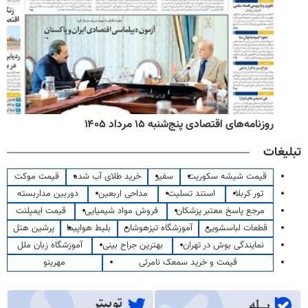
روزنامه‌های اقتصادی پنج‌شنبه ۱۵ مرداد ۱۴۰۵
تبلیغات
قیمت شیشه سکوریت
سفیر
خرید طلای آب شده
قیمت موکت
تور کربلا
استند تسلیت
مداحی اربعین
دوربین مداربسته
مرجع پاسخ معتبر پزشکان
فروش مواد شیمیایی
قیمت ایمپلنت
قطعات لباسشویی
آموزشگاه تیزهوشان
بلیط هواپیما
پرشین هتل
نمایندگی بوش در تهران
بهترین جراح بینی
آموزشگاه زبان ملل
قیمت و خرید سمعک نامرئی
مهرینو