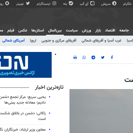
تلگرام
سروش
آی گپ
بله
اینستاگرام
توییتر
روبی
جامعه
اقتصاد
بازار
ورزش
سیاست
بین‌الملل
استان‌ها
عکس
فیلم
مج
اسیا
غرب آسیا و آفریقای شمالی
آفریقای مرکزی و جنوبی
اروپا
آمریکای شمالی
شت
تازه‌ترین اخبار
یحیی سریع: مرکز تجمع دشمن 
دادیم؛ معادله جدید یمنی‌ها
زاکانی: دشمن در باتلاق شکست
است
معاون وزیر ارشاد: خبرنگاران ن