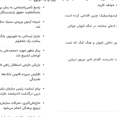
 خواهد افزود.
پاسخ تأمین‌اجتماعی به زمان پ
مابه‌التفاوت حقوق بازنشستگان
 ایندوپاسیفیک چنین اقدامی کرده است.
ادعای مشابه، در تنگه تایوان جولان
شد
مازیار لرستانی به تلویزیون با
ساخت یک تله‌فیلم
مور داخلی تایوان و هنگ کنگ که تحت
پیکر مطهر شهید «محمدعلی رحیم
اورامان تشییع شد
ت نادرست، اقدام اخیر نیروی دریایی
بازیکن خارجی استقلال راهی فو
افزایش سپرده قانونی بانک‌ها؛ ت
نقدینگی
پیام تسلیت رئیس سازمان تبلی
درپی درگذشت اندیشمند مازندر
حاج‌علی‌اکبری: تحرکات سازمان‌یا
ترویج برهنگی انجام می‌شود