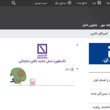
نتایج زنده
کا
ایتا
جداول لیگ
له مهر
عناوین اخبار
آمریکای لاتین
را هدف قرار
 زمین‌گیر شده
گذاشتند روایت