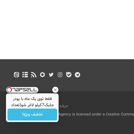
فقط توی یک ماه با پودر
جلبک7کیلو لاغر شو(تعداد
درباره ما
تماس با ما
بازرگانی
محدود)
تخفیف ویژه!
All Content by Mehr News Agency is licensed under a Creative Commons
License.