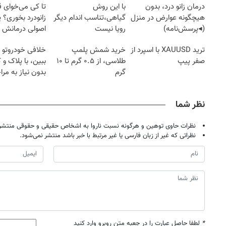
درمان زانو درد، بدون
با این روش
تا کی می‌خوای 
هیچگونه عوارض در منزل
گیاهی،تناسب اندام دیگر
زانودرد بخوری؟ ی
(◂پرسش‌نامه)
رویا نیست
اصولی درمانش 
ترید XAUUSD با اسپرد از
خرید شمش پلمپ
خلافی خودروتو ا
صفر پیپ
طلاسی، از ۰.۵ گرم تا ۱۰
ببین، با پلاک و 
گرم
بدون نیاز به مرا
حضوری
نظر شما
نظرات حاوی توهین و هرگونه نسبت ناروا به اشخاص حقیقی و حقوقی منتشر 
نظراتی که غیر از زبان فارسی یا غیر مرتبط با خبر باشد منتشر نمی‌شود.
*
لطفا حاصل عبارت را در جعبه متن روبرو وارد کنید