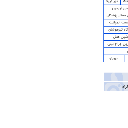
کت
تور کربلا
حی اربعین
معتبر پزشکان
مت ایمپلنت
اه تیزهوشان
شین هتل
رین جراح بینی
مهرینو