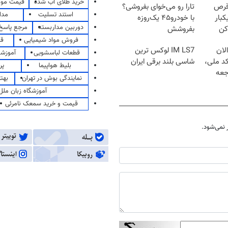
خرید طلای آب شده
قیمت مو
قرص
تارا رو می‌خوای بفروشی؟
استند تسلیت
مدا
کبار
با خودرو۴۵ یک‌روزه
دوربین مداربسته
مرجع پاسخ 
کن
بفروشش
فروش مواد شیمیایی
قی
لان
IM LS7 لوکس ترین
قطعات لباسشویی
آموزشگ
کد ملی،
شاسی بلند برقی ایران
بلیط هواپیما
پر
جعه
نمایندگی بوش در تهران
بهت
آموزشگاه زبان ملل
قیمت و خرید سمعک نامرئی
نمی‌شود.