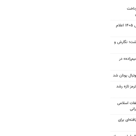
رداخت
نتیجه آزمون ورودی سمپاد سال ۱۴۰۵ اعلام
زگشت؛ نگارش و
‌زاده» در
تبال یونان شد
رمز تازه رشد
غات اسلامی
انی
فته‌ای برای