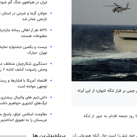
ایران در هیاهوی جنگ گم شود
جولان گرما و شرجی در استان 
نارنجی صادر شد
۵۳۸ نفر از اهالی رسانه مازند
مطبوعات هستند
بیست و یکمین جشنواره نمای
تهران -مبارک
دستگیری شکارچیان متخلف در 
وحش راسوند؛ کشف لاشه ۲ رأس گراز
اقتصاد آمریکا با فشارها و ریس
توجهی مواجه است
نی بر فراز تنگه تایوان؛ از این آبراه
داعی:تیم های والیبال بیشتری از
لیگ‌های کشوری خواهیم داش
مقاومت اسلامی عراق: پاسخ به 
 روز جمعه اقدام به عبور از تنگه
عربستان را به تعویق انداختیم
پربازدیدترین ها
ی خود تنش‌زا است حال آنکه همزمانی آن