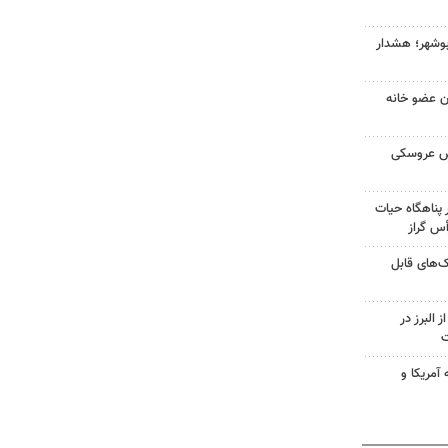
بوشهر؛ هشدار
ران عضو خانه
ش عروسکی
پناهگاه حیات
ک‌های قابل
 البرز در
ت
آمریکا و