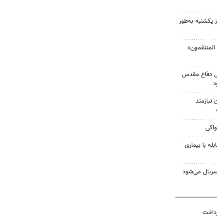
 یکشنبه به‌طور
لمنتقمون»
ی دفاع مقدس
د
نیازمند
واکی
له با بیماری
ریال می‌شود
رداخت