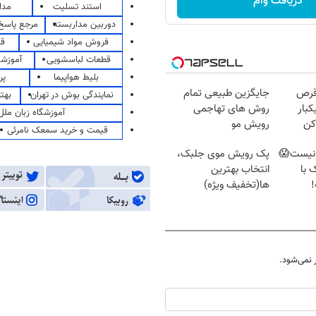
دریافت وام
استند تسلیت
مدا
دوربین مداربسته
مرجع پاسخ 
فروش مواد شیمیایی
قی
قطعات لباسشویی
آموزشگ
بلیط هواپیما
پر
قرص
جایگزین طبیعی تمام
نمایندگی بوش در تهران
بهت
کبار
روش های تهاجمی
آموزشگاه زبان ملل
کن
رویش مو
قیمت و خرید سمعک نامرئی
نیست😱
پک رویش موی جلبک،
 با
انتخاب بهترین
ها(تخفیف ویژه)
نمی‌شود.