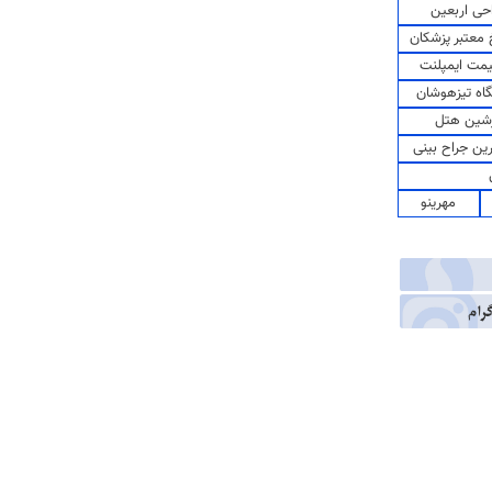
حی اربعین
معتبر پزشکان
مت ایمپلنت
اه تیزهوشان
شین هتل
رین جراح بینی
مهرینو