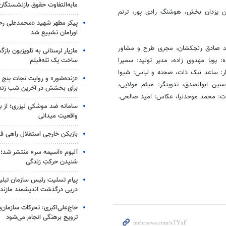
مابه‌التفاوت حقوق بازنشستگان
رین یزدان بخش، هوشنگ
رادی
پور،
ترنم
پیکر مطهر شهید «محمدعلی رحیم
اورامان تشییع شد
مد صادق
رنجکشان
، مجری طرح و مشاور
مازیار لرستانی به تلویزیون با
ساخت یک تله‌فیلم
: پویا مهدوی زاده، مدیر تولید: سمیرا
دار: ساعد نیک ذات، صحنه و لباس: شیوا
«زنده‌شور» و روایت نجات پنج 
 حسین
ابوالصدق
، تدوینگر: میثم مولایی،
برای بخشش در آخرین شب زند
غات: محمد
موحدنیا
، عکاس: امید صالحی.
سامانه ضد موشکی لیزری؛ از ب
واقعیت میدانی
بازیکن خارجی استقلال راهی فو
آلبوم «آسیمه سر» منتشر شد؛
شنیدن حرکتِ زندگی
پیام تسلیت رئیس سازمان تبلی
درپی درگذشت اندیشمند مازندر
حاج‌علی‌اکبری: تحرکات سازمان‌یا
ترویج برهنگی انجام می‌شود