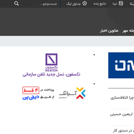
نتایج زنده
کا
ایتا
جداول لیگ
له مهر
عناوین اخبار
را ائتلاف‌سازی
ت اربعین حسینی
در دستور کار