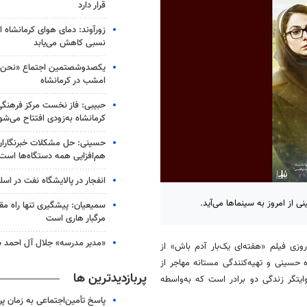
قرار دارد
زورآوند: دمای هوای کرمانشاه از
نسبی کاهش می‌یابد
یکصدوشصتمین اجتماع «نحن ا
امشب در کرمانشاه
حبیبی: فاز نخست مرکز فرهنگ
کرمانشاه به‌زودی افتتاح می‌شو
حسینی: حل مشکلات خبرنگاران 
هم‌افزایی همه دستگاه‌ها است
انفجار در پالایشگاه نفت در اسل
 از امروز به سینماها می‌آید.
سمیعیان: پیشگیری تنها راه مقاب
مرگبار هاری است
«مدیر مدرسه» جلال آل احمد س
وزی فیلم «هفته‌ای یک‌بار آدم
باش
» از
 حسینی و تهیه‌کنندگی مستانه مهاجر از
پربازدیدترین ها
و روایتگر زندگی دو برادر است که به‌واسطه
پاسخ تأمین‌اجتماعی به زمان پ