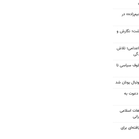
‌زاده» در
زگشت؛ نگارش و
اعدامی؛ تلاش
گی
لوف سیاسی تا
تبال یونان شد
 دعوت به
غات اسلامی
انی
فته‌ای برای