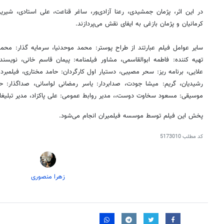
در این اثر، پژمان جمشیدی، رعنا
آزادی‌ور
، ساغر قناعت، علی استادی، شی
کرمانیان و پژمان بازغی به ایفای نقش می‌پردازند.
سایر عوامل فیلم عبارتند از طراح پوستر: محمد
موحدنیا
، سرمایه گذار: مح
تهیه کننده: فاطمه ابوالقاسمی، مشاور فیلمنامه: پیمان قاسم
خانی
، نویسنده
علایی، برنامه ریز: سحر مصیبی، دستیار اول کارگردان: حامد مختاری، فیلمبر
رشیدیان، گریم:
میشا
جودت
، صدابردار: یاسر رمضانی لواسانی، صداگذار:
موسیقی: مسعود سخاوت دوست،، مدیر روابط عمومی: علی پاکزاد، مدیر تبلی
پخش این فیلم توسط موسسه
فیلمیران
انجام می‌شود.
کد مطلب
5173010
زهرا منصوری