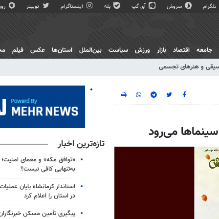
تلگرام
سروش
آی گپ
بله
اینستاگرام
توییتر
روبی
جامعه
اقتصاد
بازار
ورزش
سیاست
بین‌الملل
استان‌ها
عکس
فیلم
مج
یقی و هنرهای تجسمی
سینماها می‌رود
تازه‌ترین اخبار
«توافق مکه» و معمای امنیت؛ چ
به‌تنهایی کافی نیست؟
استاندار کرمانشاه پایان عملیا
در استان را اعلام کرد
پیگیری تأمین مسکن خبرنگاران 