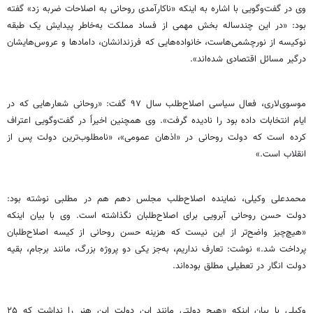
وی در گفت‌وگویی با اشاره به اینکه «ناکارآمدی روحانی به اصلاحات ضربه زد» گفته
بود: «در این چندساله بخش مهمی ‌از فساد مملکت به‌خاطر پیدایش یک طبقه
نوکیسه از نورچشمی‌هاست، خانواده‌هایی که فرزندانشان، دامادها و عروس‌هایشان
درگیر مسائل اقتصادی شده‌اند».
موسوی‌لاری، فعال سیاسی اصلاح‌طلب سال ۹۷ گفت: «روحانی شعارهایی که در
ایام انتخابات داده بود را نادیده گرفت». وی همچنین اخیراً در گفت‌وگویی اعتراف
کرده است که دولت روحانی در «اذهان عمومی»، «نامطلوب‌ترین دولت پس از
انقلاب است.»
محمدعلی وکیلی، نماینده اصلاح‌طلب مجلس دهم هم در مطلبی نوشته بود:
دولت حسن روحانی آبرویی برای اصلاح‌طلبان نگذاشته است. وی با بیان اینکه
«هیچ‌چیز واضح‌تر از این نیست که هزینه حسن روحانی از کیسه اصلاح‌طلبان
پرداخت شد.» نوشت: تعارف نداریم، به‌جز یکی ‌دو پروژه بزرگ، مانند برجام، بقیه
دولت انگار در تعطیلی مطلق بوده‌اند.
وکیلی با بیان اینکه «هیچ دولتی مانند این دولت این هنر را نداشت که ۲۵