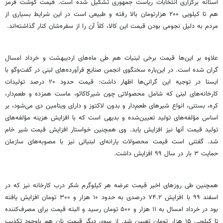
آستانه برگزاری انتخابات ریاست جمهوری تشکیل شده است. قیمت گوشت قرمز
هم تا کیلویی ۲۰۰ هزارتومان بالا رفته و طبیعی است در این شرایط بسیاری از
مردم به دلیل نجومی بودن قیمت این کالا، کلاً آن را از سفره‌شان کنار گذاشته‌اند.
علاوه بر این‌ها قیمت برخی لبنیات هم طی ماه‌های اردیبهشت و خرداد امسال
گران شده است. در این‌باره سخنگوی انجمن صنایع فرآورده‌های لبنی در گفت‌وگو با
ایسنا در توجیه این گرانی‌ها اظهار داشت: قیمت حدود ۲۰ درصد تولیدات
کارخانه‌های لبنی که شامل محصولاتی چون شیرکاکائو، ماست همزده و طعم‌دار،
کره، بستنی، انواع شیرهای طعم‌دار و بدون لاکتوز و دارای ویتامین دی می‌شود، بر
اساس مؤلفه‌های تولید تعیین‌شده و بدیهی است که با افزایش هزینه مؤلفه‌های
تولید قیمت آنها نیز افزایش یابد. وی همچنین خواستار افزایش قیمت شیر خام
شد. گفتنی است قیمت محصولات یارانه‌ای لبنیاتی نیز با مصوبه‌های سازمان
حمایت ۳ بار در سال ۹۹ افزایش داشت.
همچنین طی روزهای اخیر قیمت عرضه هر کیلوگرم شکر درب کارخانه نیز که در
اسفند ۹۹ با افزایش ۷۴.۲ درصدی به حدود ۱۰ هزار و ۳۰۰ تومان افزایش یافته
بود در خرداد امسال به ۱۱ هزار و ۵۰۰ تومان رسید و البته قیمت برای مصرف‌کننده
تا کیلویی ۱۵ هزار تومان تعیین شد. از سوی دیگر قیمت نان هم باوجود تکذیب