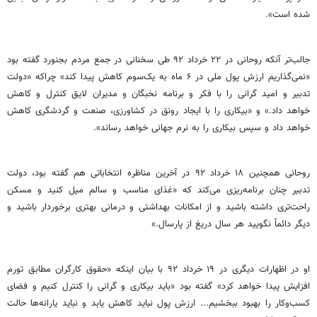
شده است».
جالب‌تر آنکه روحانی در ۲۲ خرداد ۹۲ طی سخنانی در جمع مردم بجنورد گفته بود
«نمی‌گذاریم ارزش پول ملی در ۶ ماه به یک‌سوم کاهش پیدا کند» چراکه «دولت
تدبیر و امید گرانی را با فکر و برنامه نخبگان و مدیران لایق کنترل و کاهش
خواهد داد.» و «بیکاری را با ایجاد رونق در کشاورزی، صنعت و گردشگری کاهش
خواهد داد و سپس بیکاری را به نرم جهانی خواهد رساند».
روحانی همچنین ۱۸ خرداد ۹۲ در آخرین مناظره انتخاباتی هم گفته بود، دولت
تدبیر چنان برنامه‌ریزی می‌کند که «غذای مناسب و سالم میل کنید و مسکن
راحت‌تری داشته باشید و از امکانات بهداشتی و درمانی بهتری برخوردار باشید و
دیگر دائماً نگویید هر سال دریغ از پارسال.»
او در اظهارات دیگری در ۱۹ خرداد ۹۲ با بیان اینکه «حقوق کارگران مطابق تورم
افزایش پیدا خواهد کرد» گفته بود «باید بیکاری و گرانی را کنترل کنیم و فضای
کسب‌وکار را بهبود ببخشیم... ارزش پول نباید کاهش یابد و نباید یارانه‌ها حالت