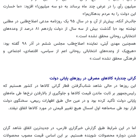
میلیون رأی را در عرض چند ماه برساند به دو سه میلیون!» افزود: «ما خسارت
این دولت را به مردم بدهکاریم!»
جالب‌تر آنکه، پیش‌تر از آن و در سال ۹۵ یک روزنامه مدعی اصلاح‌طلبی در مطلبی
نوشته بود «با گذشت بیش از سه سال از دولت یازدهم ۸۱ درصد از وعده‌های
انتخاباتی روحانی محقق نشده است.»
همچنین مهدی آیتی، نماینده اصلاح‌طلب مجلس ششم در آذر ۹۸ گفته بود:
«هیچ‌یک از وعده‌های انتخاباتی روحانی اعم از سیاسی، اقتصادی، اجتماعی و
فرهنگی محقق نشده است.»
گرانی چندباره کالاهای مصرفی در روزهای پایانی دولت
این روزها در حالی شاهد شتاب‌گرفتن قطار گرانی کالاها در کشور هستیم که
رئیس‌جمهور بر ثابت ماندن قیمت کالاها و جلوگیری از بالارفتن نرخ‌ها طی ماه‌های
پایانی دولت تأکید کرده بود و در عین ‌حال طبق اظهارات ربیعی، سخنگوی دولت
قرار بود طی سه‌ماهه اول امسال هیچ تغییر قیمتی در مورد کالاها اتفاق نیفتد.
اما در این شرایط طبق گزارش خبرگزاری فارس، در جدیدترین اتفاق شاهد گران
شدن دوباره محصولات شوینده هستیم. بر این اساس قیمت مصوب محصولات