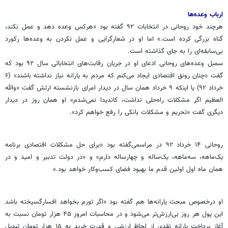
ارباب وعده‌ها
هرچند خود روحانی در انتخابات ۹۲ گفته بود «هرکس وعده دهد و عمل نکند،
گناه بزرگی کرده است.» اما او در شعارگرایی و عمل نکردن به وعده‌ها رکورد
بی‌سابقه‌ای را به جای گذاشته است.
سمبل وعده‌های روحانی ادعای او در جریان رقابت‌های انتخاباتی سال ۹۲ بود که
گفت «چنان رونق اقتصادی ایجاد می‌کنم که مردم به یارانه نیاز نداشته باشند» (۶
خرداد ۹۲) یا اینکه ۹ خرداد همان سال در دیدار امرای بازنشسته ارتش گفت «والله
العظیم اگر مشکلات راه‌حلی نداشت، کاندیدا نمی‌شدم» او همان روز در دیدار
دیگری گفت «تحریم و مشکلات بانکی را رفع خواهم کرد».
روحانی ۱۴ خرداد ۹۲ در مراسمی‌گفته بود «برای حل مشکلات اقتصادی برنامه
یک‌ماهه، سه‌ماهه، یک‌ساله و چهارساله دارم» و «در دولت تدبیر و امید و در
همان ماه اول اولین قدم ما بهبود فضای کسب‌وکار خواهد بود.»
او درخصوص مبحث یارانه‌ها هم گفته بود «اگر تورم بخواهد افسارگسیخته باشد
این پول هر روز بی‌ارزش‌تر می‌شود و در محاسبات امروز ۴۵ هزار تومان نسبت به
آغاز پرداخت یارانه نقدی از لحاظ ارزشی و قدرت خرید به ۱۵ هزار تومان تبدیل