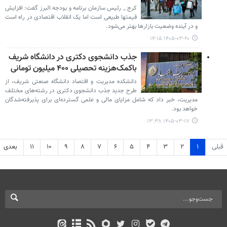
کرج _ رئیس سازمان برنامه و بودجه البرز گفت: افزایش
قیمتها طبیعی است اما یک انقلاب اقتصادی در راه است
و در آینده وضعیت بازارها بهتر می‌شود.
۱۴۰۵-۰۳-۲۰ ۱۴:۱۵
جذب دانشجوی دکتری در دانشگاه شریف
باکمک‌هزینه تحصیلی ۴۰۰ میلیون تومانی
دانشکده مدیریت و اقتصاد دانشگاه صنعتی شریف، از
طرح جدید جذب دانشجوی دکتری در رشته‌های مختلف
مدیریت، خبر داد که شامل مزایای مالی و علمی گسترده‌ای برای پذیرفته‌شدگان
خواهد بود.
۱۴۰۵-۰۳-۱۷ ۱۳:۳۸
قبلی
۱
۲
۳
۴
۵
۶
۷
۸
۹
۱۰
۱۱
بعدی