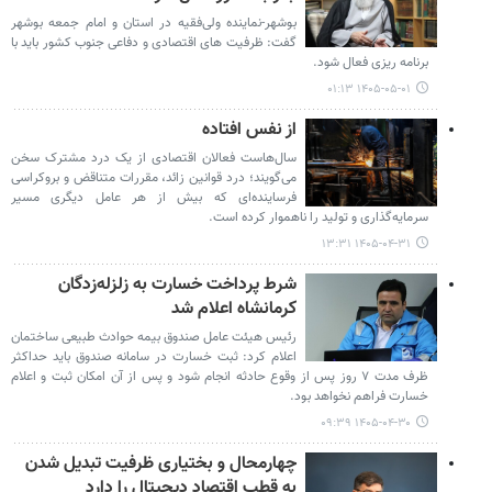
بوشهر-نماینده ولی‌فقیه در استان و امام جمعه بوشهر
گفت: ظرفیت های اقتصادی و دفاعی جنوب کشور باید با
برنامه ریزی فعال شود.
۱۴۰۵-۰۵-۰۱ ۰۱:۱۳
از نفس افتاده
سال‌هاست فعالان اقتصادی از یک درد مشترک سخن
می‌گویند؛ درد قوانین زائد، مقررات متناقض و بروکراسی
فرساینده‌ای که بیش از هر عامل دیگری مسیر
سرمایه‌گذاری و تولید را ناهموار کرده است.
۱۴۰۵-۰۴-۳۱ ۱۳:۳۱
شرط پرداخت خسارت به زلزله‌زدگان
کرمانشاه اعلام شد
رئیس هیئت عامل صندوق بیمه حوادث طبیعی ساختمان
اعلام کرد: ثبت خسارت در سامانه صندوق باید حداکثر
ظرف مدت ۷ روز پس از وقوع حادثه انجام شود و پس از آن امکان ثبت و اعلام
خسارت فراهم نخواهد بود.
۱۴۰۵-۰۴-۳۰ ۰۹:۳۹
چهارمحال و بختیاری ظرفیت تبدیل شدن
به قطب اقتصاد دیجیتال را دارد