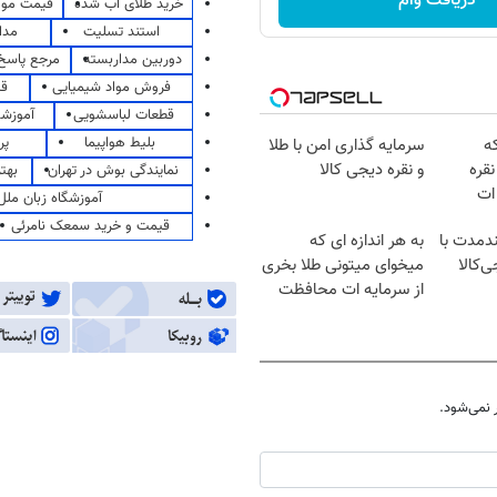
دریافت وام
خرید طلای آب شده
قیمت مو
استند تسلیت
مدا
دوربین مداربسته
مرجع پاسخ 
فروش مواد شیمیایی
قی
قطعات لباسشویی
آموزشگ
بلیط هواپیما
پر
که
سرمایه گذاری امن با طلا
قره
و نقره دیجی کالا
نمایندگی بوش در تهران
بهت
ات
آموزشگاه زبان ملل
قیمت و خرید سمعک نامرئی
ندمدت با
به هر اندازه ای که
ی‌کالا
میخوای میتونی طلا بخری
از سرمایه ات محافظت
کنی
نمی‌شود.