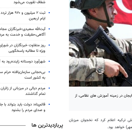
شفاف تقویت می‌شود
ثبت ۲ میلیون و ۲۰
ایام اربعین
آیت‌الله سعیدی:خبرنگاران مجا
آگاهی،حقیقت و خدمت به مرد
روز متفاوت خبرنگاران در شورای 
ویژه تا مطالبه پاسخگویی
شهرآورد دوستانه زاینده‌رود به 
بی‌حجابی سازمان‌یافته حرام س
به کشور است
مردم دیالی در میزبانی از زائرا
تمام گذاشتند
یجان در زمینه آموزش های نظامی، از
قائم‌پناه: دولت باید بتواند با 
و صدای مردم را بشنود
ی ترکیه اعلام کرد که نخجوان میزبان
پربازدیدترین ها