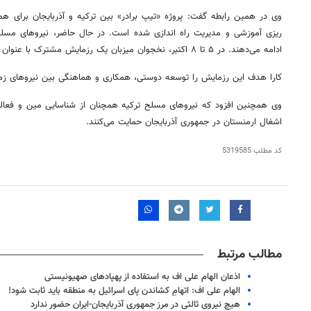
وی در همین رابطه گفت: پروژه «تیپ برادر» بین ترکیه و آذربایجان برای ه
ریزی
آموزشی و مدیریت راه اندازی شده است. در حال حاضر، نیروهای مسلح 
ادامه می‌دهند. در ۵ تا ۸ اکتبر، نخجوان میزبان یک رزمایش مشترک با عنوان «برادری تزلزل ناپذیر -۲۰۲۱» است.
کارا
هدف این رزمایش را توسعه دوستی، همکاری و هماهنگی بین نیروهای زمینی 
وی همچنین افزود که نیروهای مسلح ترکیه همچنان از شناسایی
مین
و فعال
اشغال ارمنستان در جمهوری آذربایجان حمایت می‌کنند.
کد مطلب
5319585
مطالب مرتبط
اذعان الهام علی اف به استفاده از پهپادهای صهیونیستی
الهام علی اف: اتهامِ کشاندن پای اسرائیل به منطقه باید ثابت شود!
هیچ نیروی ثالثی در مرز جمهوری آذربایجان-ایران حضور ندارد