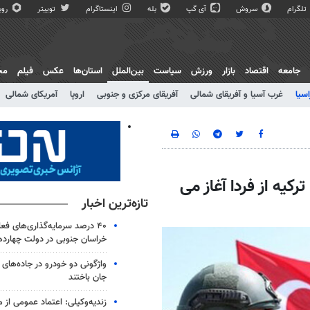
تلگرام
سروش
آی گپ
بله
اینستاگرام
توییتر
روبی
جامعه
اقتصاد
بازار
ورزش
سیاست
بین‌الملل
استان‌ها
عکس
فیلم
مج
اسیا
غرب آسیا و آفریقای شمالی
آفریقای مرکزی و جنوبی
اروپا
آمریکای شمالی
یه از فردا آغاز می
تازه‌ترین اخبار
۴۰ درصد سرمایه‌گذاری‌های فع
خراسان جنوبی در دولت چهارد
جان باختند
زندیه‌وکیلی: اعتماد عمومی از م