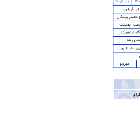
کت
تور کربلا
حی اربعین
معتبر پزشکان
مت ایمپلنت
اه تیزهوشان
شین هتل
رین جراح بینی
مهرینو