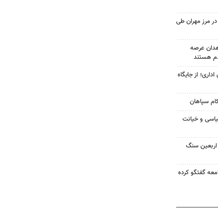
۹ هزار تردد در مرز مهران طی
هدان عرصه
م هستند
اداری؛ از جایگاه
کام سپاهان
یاسی و خیانت
ن اربعین سنگ
جامعه گفتگو کرده