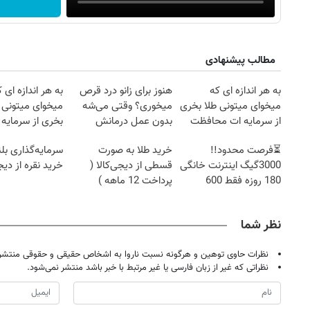
مطالب پیشنهادی
به هر اندازه ای که
هنوز برای زانو درد قرص
به هر اندازه ای 
میخوای میتونی طلا بخری
میخوری؟ وقتی می‌شه
میخوای میتونی ن
از سرمایه ات محافظت
بدون عمل درمانش
بخری از سرمایه 
کنی
کرد؟؟؟؟
محافظت کنی
⏳فرصت محدود!!
خرید طلا به صورت
سرمایه‌گذاری بل
3000گیگ اینترنت خانگی
قسطی از دیجی‌کالا (
خرید نقره از دیج
180 روزه فقط 600
پرداخت 12 ماهه )
هزارتومان!!
نظر شما
نظرات حاوی توهین و هرگونه نسبت ناروا به اشخاص حقیقی و حقوقی منتشر 
نظراتی که غیر از زبان فارسی یا غیر مرتبط با خبر باشد منتشر نمی‌شود.